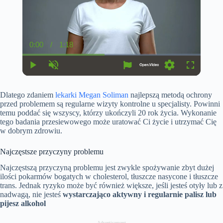
0:00
/
1:18
C
D
u
u
r
r
r
a
P
U
S
F
e
t
l
n
e
u
n
i
a
m
t
l
t
o
Dlatego zdaniem
y
lekarki Megan Soliman
u
najlepszą metodą ochrony
t
l
T
n
t
i
s
przed problemem są regularne wizyty kontrolne u specjalisty. Powinni
i
e
n
c
temu poddać się wszyscy, którzy ukończyli 20 rok życia. Wykonanie
m
g
r
tego badania przesiewowego może uratować Ci życie i utrzymać Cię
e
s
e
e
w dobrym zdrowiu.
n
Najczęstsze przyczyny problemu
Najczęstszą przyczyną problemu jest zwykle spożywanie zbyt dużej
ilości pokarmów bogatych w cholesterol, tłuszcze nasycone i tłuszcze
trans. Jednak ryzyko może być również większe, jeśli jesteś otyły lub z
nadwagą, nie jesteś
wystarczająco aktywny i regularnie palisz lub
pijesz alkohol
Advertisement