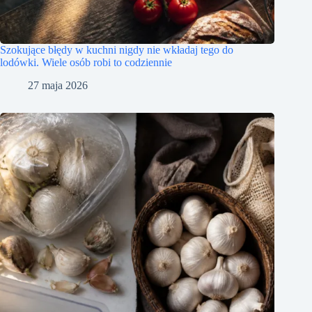
Szokujące błędy w kuchni nigdy nie wkładaj tego do
lodówki. Wiele osób robi to codziennie
27 maja 2026