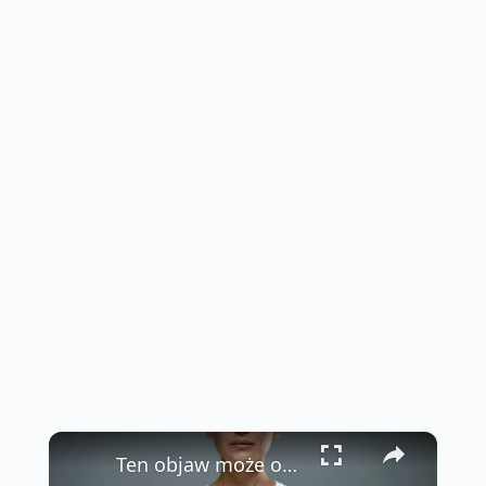
×
Ten objaw może oznaczać raka płuc albo refluks!