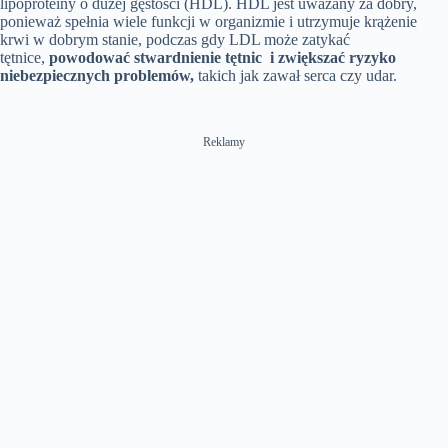
lipoproteiny o dużej gęstości (HDL). HDL jest uważany za dobry,
ponieważ spełnia wiele funkcji w organizmie i utrzymuje krążenie
krwi w dobrym stanie, podczas gdy LDL może zatykać
tętnice,
powodować stwardnienie tętnic
i zwiększać ryzyko
niebezpiecznych problemów,
takich jak zawał serca czy udar.
Reklamy