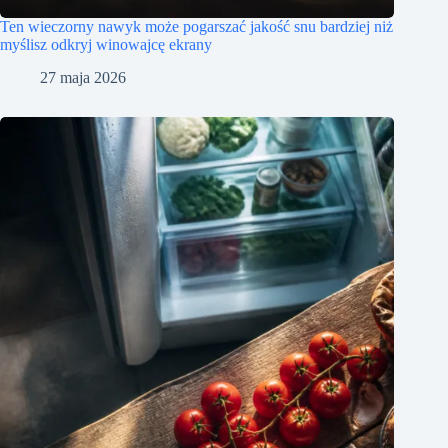
Ten wieczorny nawyk może pogarszać jakość snu bardziej niż
myślisz odkryj winowajcę ekrany
27 maja 2026