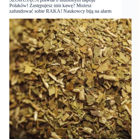
Polaków! Zastępujesz nim kawę? Możesz
zafundować sobie RAKA! Naukowcy biją na alarm