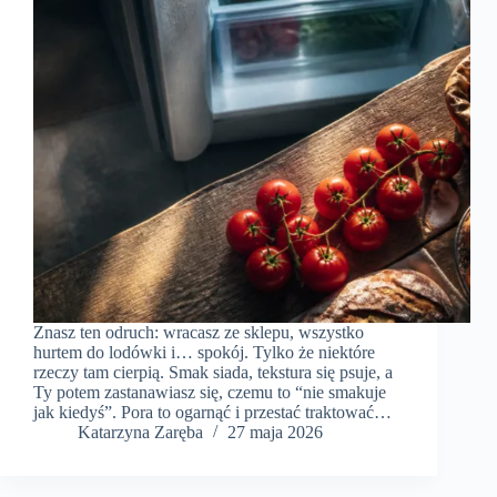
Znasz ten odruch: wracasz ze sklepu, wszystko
hurtem do lodówki i… spokój. Tylko że niektóre
rzeczy tam cierpią. Smak siada, tekstura się psuje, a
Ty potem zastanawiasz się, czemu to “nie smakuje
jak kiedyś”. Pora to ogarnąć i przestać traktować…
Katarzyna Zaręba
27 maja 2026