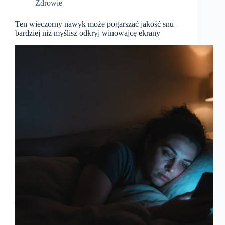
Zdrowie
Ten wieczorny nawyk może pogarszać jakość snu
bardziej niż myślisz odkryj winowajcę ekrany