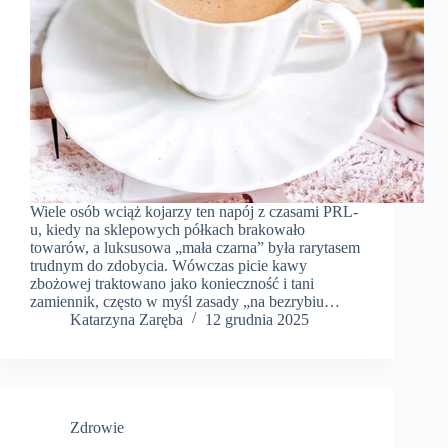
Wiele osób wciąż kojarzy ten napój z czasami PRL-
u, kiedy na sklepowych półkach brakowało
towarów, a luksusowa „mała czarna” była rarytasem
trudnym do zdobycia. Wówczas picie kawy
zbożowej traktowano jako konieczność i tani
zamiennik, często w myśl zasady „na bezrybiu…
Katarzyna Zaręba
12 grudnia 2025
Zdrowie