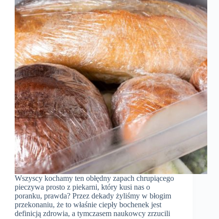
Wszyscy kochamy ten obłędny zapach chrupiącego
pieczywa prosto z piekarni, który kusi nas o
poranku, prawda? Przez dekady żyliśmy w błogim
przekonaniu, że to właśnie ciepły bochenek jest
definicją zdrowia, a tymczasem naukowcy zrzucili