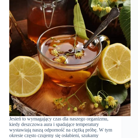
Jesień to wymagający czas dla naszego organizmu,
kiedy deszczowa aura i spadające temperatury
wystawiają naszą odporność na ciężką próbę. W tym
okresie często czujemy się osłabieni, szukamy