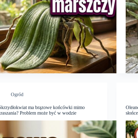
Ogród
Skrzydłokwiat ma brązowe końcówki mimo
Oleand
zraszania? Problem może być w wodzie
słońc