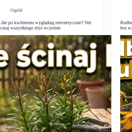
Ogród
Lilie po kwitnieniu wyglądają nieestetycznie? Nie
Rudbek
ścinaj wszystkiego zbyt wcześnie
bez wy