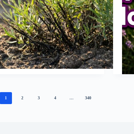
1
2
3
4
…
340