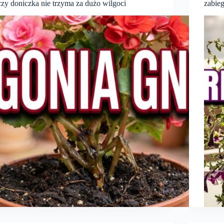
czy doniczka nie trzyma za dużo wilgoci
zabie