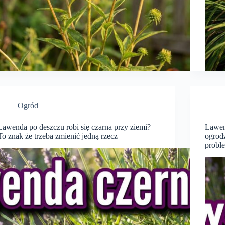
Ogród
Lawenda po deszczu robi się czarna przy ziemi?
Lawen
To znak że trzeba zmienić jedną rzecz
ogrodz
probl