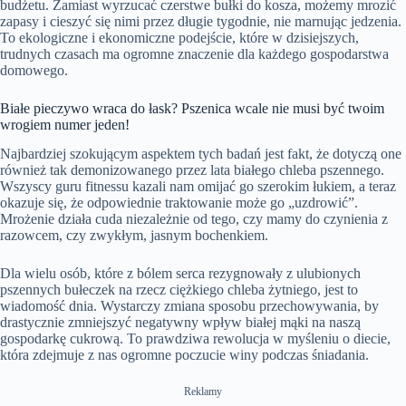
budżetu. Zamiast wyrzucać czerstwe bułki do kosza, możemy mrozić
zapasy i cieszyć się nimi przez długie tygodnie, nie marnując jedzenia.
To ekologiczne i ekonomiczne podejście, które w dzisiejszych,
trudnych czasach ma ogromne znaczenie dla każdego gospodarstwa
domowego.
Białe pieczywo wraca do łask? Pszenica wcale nie musi być twoim
wrogiem numer jeden!
Najbardziej szokującym aspektem tych badań jest fakt, że dotyczą one
również tak demonizowanego przez lata białego chleba pszennego.
Wszyscy guru fitnessu kazali nam omijać go szerokim łukiem, a teraz
okazuje się, że odpowiednie traktowanie może go „uzdrowić”.
Mrożenie działa cuda niezależnie od tego, czy mamy do czynienia z
razowcem, czy zwykłym, jasnym bochenkiem.
Dla wielu osób, które z bólem serca rezygnowały z ulubionych
pszennych bułeczek na rzecz ciężkiego chleba żytniego, jest to
wiadomość dnia. Wystarczy zmiana sposobu przechowywania, by
drastycznie zmniejszyć negatywny wpływ białej mąki na naszą
gospodarkę cukrową. To prawdziwa rewolucja w myśleniu o diecie,
która zdejmuje z nas ogromne poczucie winy podczas śniadania.
Reklamy