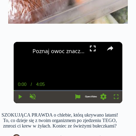
×
Poznaj owoc znacznie obniżający poziom cukru we krwi
0:00
/
4:05
C
D
u
u
r
r
r
a
P
U
S
F
e
t
l
n
e
u
n
i
a
m
t
l
t
o
SZOKUJĄCA PRAWDA o chlebie, którą ukrywano latami!
y
u
t
l
T
n
t
i
s
To, co dzieje się z twoim organizmem po zjedzeniu TEGO,
i
e
n
c
zmrozi ci krew w żyłach. Koniec ze świeżymi bułeczkami?
m
g
r
e
s
e
e