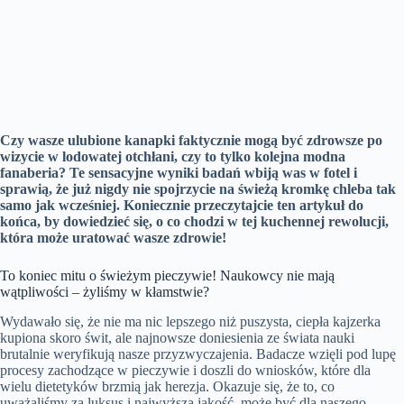
Czy wasze ulubione kanapki faktycznie mogą być zdrowsze po
wizycie w lodowatej otchłani, czy to tylko kolejna modna
fanaberia? Te sensacyjne wyniki badań wbiją was w fotel i
sprawią, że już nigdy nie spojrzycie na świeżą kromkę chleba tak
samo jak wcześniej. Koniecznie przeczytajcie ten artykuł do
końca, by dowiedzieć się, o co chodzi w tej kuchennej rewolucji,
która może uratować wasze zdrowie!
To koniec mitu o świeżym pieczywie! Naukowcy nie mają
wątpliwości – żyliśmy w kłamstwie?
Wydawało się, że nie ma nic lepszego niż puszysta, ciepła kajzerka
kupiona skoro świt, ale najnowsze doniesienia ze świata nauki
brutalnie weryfikują nasze przyzwyczajenia. Badacze wzięli pod lupę
procesy zachodzące w pieczywie i doszli do wniosków, które dla
wielu dietetyków brzmią jak herezja. Okazuje się, że to, co
uważaliśmy za luksus i najwyższą jakość, może być dla naszego