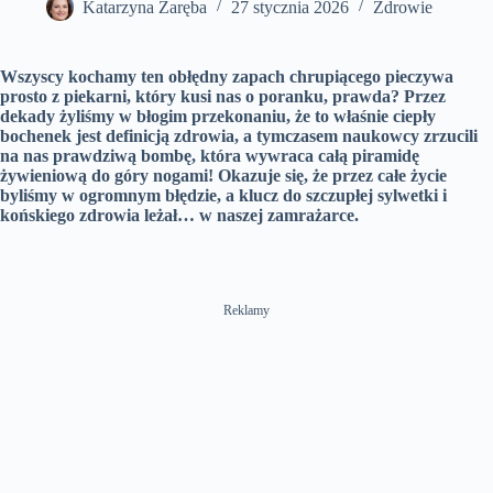
Katarzyna Zaręba
27 stycznia 2026
Zdrowie
n
Wszyscy kochamy ten obłędny zapach chrupiącego pieczywa
prosto z piekarni, który kusi nas o poranku, prawda? Przez
dekady żyliśmy w błogim przekonaniu, że to właśnie ciepły
bochenek jest definicją zdrowia, a tymczasem naukowcy zrzucili
na nas prawdziwą bombę, która wywraca całą piramidę
żywieniową do góry nogami! Okazuje się, że przez całe życie
byliśmy w ogromnym błędzie, a klucz do szczupłej sylwetki i
końskiego zdrowia leżał… w naszej zamrażarce.
Reklamy