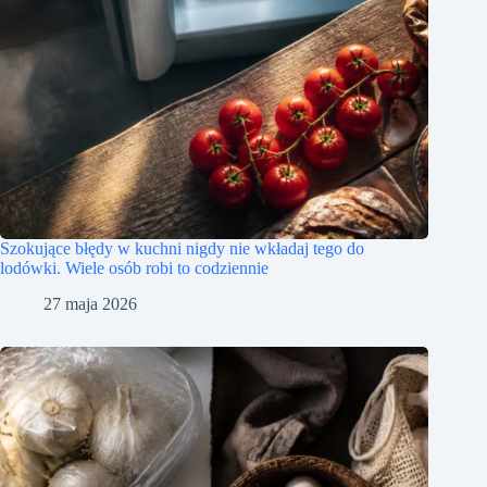
Szokujące błędy w kuchni nigdy nie wkładaj tego do
lodówki. Wiele osób robi to codziennie
27 maja 2026