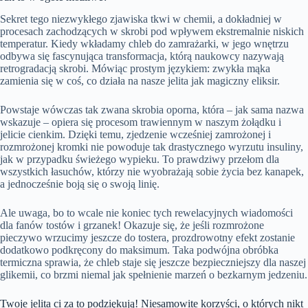
Sekret tego niezwykłego zjawiska tkwi w chemii, a dokładniej w
procesach zachodzących w skrobi pod wpływem ekstremalnie niskich
temperatur. Kiedy wkładamy chleb do zamrażarki, w jego wnętrzu
odbywa się fascynująca transformacja, którą naukowcy nazywają
retrogradacją skrobi. Mówiąc prostym językiem: zwykła mąka
zamienia się w coś, co działa na nasze jelita jak magiczny eliksir.
Powstaje wówczas tak zwana skrobia oporna, która – jak sama nazwa
wskazuje – opiera się procesom trawiennym w naszym żołądku i
jelicie cienkim. Dzięki temu, zjedzenie wcześniej zamrożonej i
rozmrożonej kromki nie powoduje tak drastycznego wyrzutu insuliny,
jak w przypadku świeżego wypieku. To prawdziwy przełom dla
wszystkich łasuchów, którzy nie wyobrażają sobie życia bez kanapek,
a jednocześnie boją się o swoją linię.
Ale uwaga, bo to wcale nie koniec tych rewelacyjnych wiadomości
dla fanów tostów i grzanek! Okazuje się, że jeśli rozmrożone
pieczywo wrzucimy jeszcze do tostera, prozdrowotny efekt zostanie
dodatkowo podkręcony do maksimum. Taka podwójna obróbka
termiczna sprawia, że chleb staje się jeszcze bezpieczniejszy dla naszej
glikemii, co brzmi niemal jak spełnienie marzeń o bezkarnym jedzeniu.
Twoje jelita ci za to podziękują! Niesamowite korzyści, o których nikt