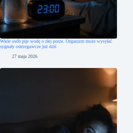
Wiele osób pije wodę o złej porze. Organizm może wysyłać
sygnały ostrzegawcze już dziś
27 maja 2026