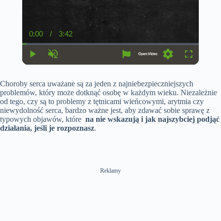
0:00
/
3:42
C
D
u
u
r
r
r
a
P
U
S
F
e
t
l
n
e
u
n
i
a
m
t
l
t
o
Choroby serca uważane są za jeden z najniebezpieczniejszych
y
u
t
l
T
n
t
i
s
problemów, który może dotknąć osobę w każdym wieku. Niezależnie
i
e
n
c
od tego, czy są to problemy z tętnicami wieńcowymi, arytmia czy
m
g
r
niewydolność serca, bardzo ważne jest, aby zdawać sobie sprawę z
e
s
e
e
typowych objawów, które
na nie wskazują i jak najszybciej podjąć
n
działania, jeśli je rozpoznasz
.
Reklamy