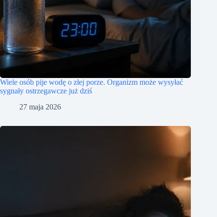
Wiele osób pije wodę o złej porze. Organizm może wysyłać
sygnały ostrzegawcze już dziś
27 maja 2026