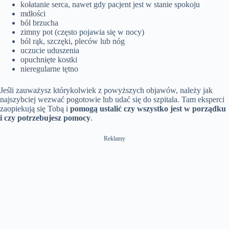
kołatanie serca, nawet gdy pacjent jest w stanie spokoju
mdłości
ból brzucha
zimny pot (często pojawia się w nocy)
ból rąk, szczęki, pleców lub nóg
uczucie uduszenia
opuchnięte kostki
nieregularne tętno
Jeśli zauważysz którykolwiek z powyższych objawów, należy jak
najszybciej wezwać pogotowie lub udać się do szpitala. Tam eksperci
zaopiekują się Tobą i
pomogą ustalić
czy wszystko jest w porządku
i czy potrzebujesz pomocy
.
Reklamy