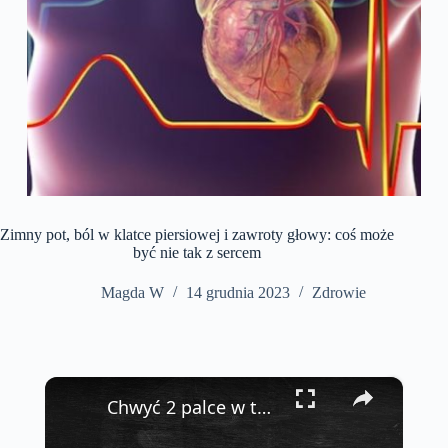
Zimny ​​pot, ból w klatce piersiowej i zawroty głowy: coś może
być nie tak z sercem
Magda W
14 grudnia 2023
Zdrowie
×
Chwyć 2 palce w ten sposób i obserwuj co się stanie