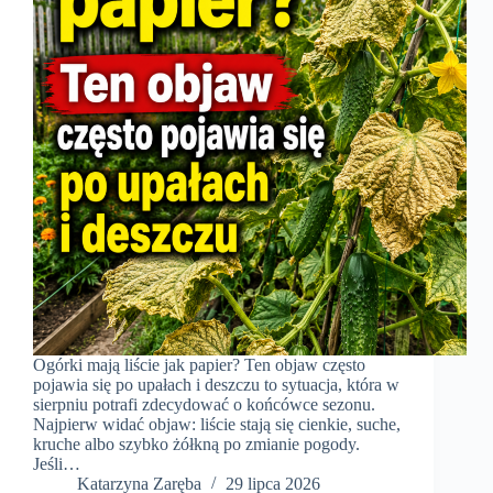
Ogórki mają liście jak papier? Ten objaw często
pojawia się po upałach i deszczu to sytuacja, która w
sierpniu potrafi zdecydować o końcówce sezonu.
Najpierw widać objaw: liście stają się cienkie, suche,
kruche albo szybko żółkną po zmianie pogody.
Jeśli…
Katarzyna Zaręba
29 lipca 2026