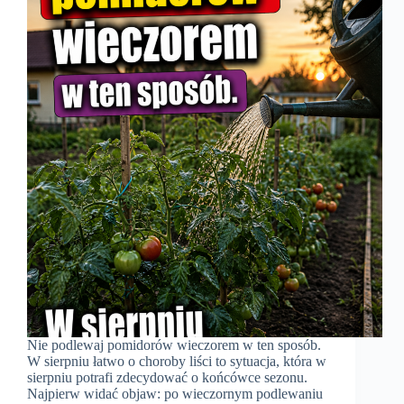
Nie podlewaj pomidorów wieczorem w ten sposób.
W sierpniu łatwo o choroby liści to sytuacja, która w
sierpniu potrafi zdecydować o końcówce sezonu.
Najpierw widać objaw: po wieczornym podlewaniu