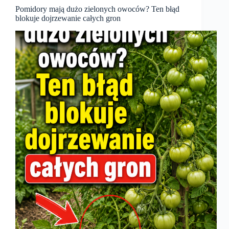
Pomidory mają dużo zielonych owoców? Ten błąd
blokuje dojrzewanie całych gron