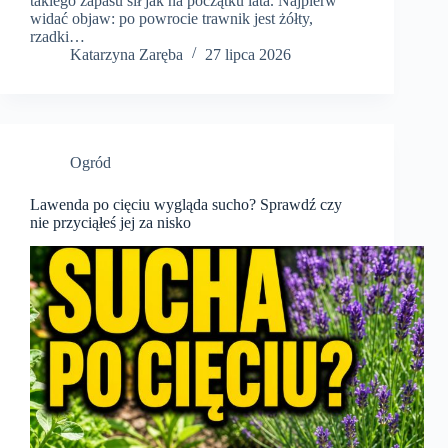
takiego zapasu sił jak na początku lata. Najpierw
widać objaw: po powrocie trawnik jest żółty,
rzadki…
Katarzyna Zaręba
27 lipca 2026
Ogród
Lawenda po cięciu wygląda sucho? Sprawdź czy
nie przyciąłeś jej za nisko