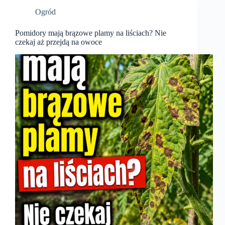
Ogród
Pomidory mają brązowe plamy na liściach? Nie
czekaj aż przejdą na owoce