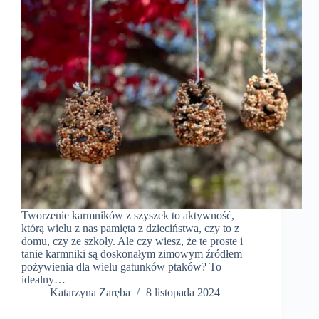
Tworzenie karmników z szyszek to aktywność,
którą wielu z nas pamięta z dzieciństwa, czy to z
domu, czy ze szkoły. Ale czy wiesz, że te proste i
tanie karmniki są doskonałym zimowym źródłem
pożywienia dla wielu gatunków ptaków? To
idealny…
Katarzyna Zaręba
8 listopada 2024