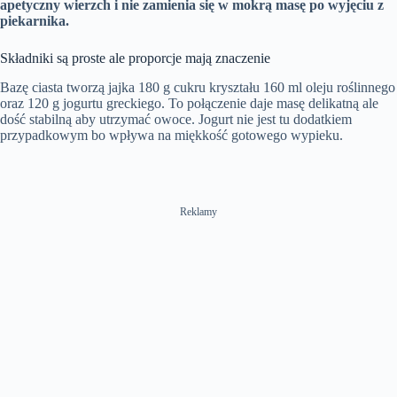
apetyczny wierzch i nie zamienia się w mokrą masę po wyjęciu z
m
g
r
piekarnika.
e
s
e
e
n
Składniki są proste ale proporcje mają znaczenie
Bazę ciasta tworzą jajka 180 g cukru kryształu 160 ml oleju roślinnego
oraz 120 g jogurtu greckiego. To połączenie daje masę delikatną ale
dość stabilną aby utrzymać owoce. Jogurt nie jest tu dodatkiem
przypadkowym bo wpływa na miękkość gotowego wypieku.
Reklamy