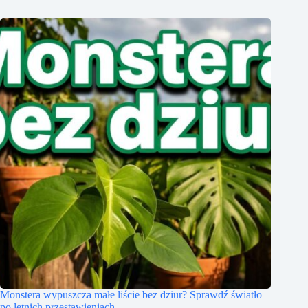
Monstera wypuszcza małe liście bez dziur? Sprawdź światło
po letnich przestawieniach