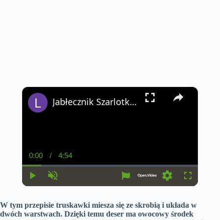
×
Jabłecznik Szarlotka Przepis
0:00
/
4:54
C
D
u
u
r
r
r
a
P
U
S
F
e
t
l
n
e
u
n
i
a
m
t
l
t
o
W tym przepisie truskawki miesza się ze skrobią i układa w
y
u
t
l
T
n
t
i
s
dwóch warstwach. Dzięki temu deser ma owocowy środek
i
e
n
c