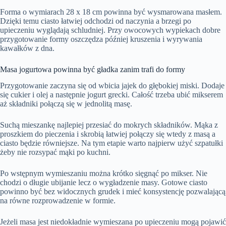
Forma o wymiarach 28 x 18 cm powinna być wysmarowana masłem.
Dzięki temu ciasto łatwiej odchodzi od naczynia a brzegi po
upieczeniu wyglądają schludniej. Przy owocowych wypiekach dobre
przygotowanie formy oszczędza później kruszenia i wyrywania
kawałków z dna.
Masa jogurtowa powinna być gładka zanim trafi do formy
Przygotowanie zaczyna się od wbicia jajek do głębokiej miski. Dodaje
się cukier i olej a następnie jogurt grecki. Całość trzeba ubić mikserem
aż składniki połączą się w jednolitą masę.
Suchą mieszankę najlepiej przesiać do mokrych składników. Mąka z
proszkiem do pieczenia i skrobią łatwiej połączy się wtedy z masą a
ciasto będzie równiejsze. Na tym etapie warto najpierw użyć szpatułki
żeby nie rozsypać mąki po kuchni.
Po wstępnym wymieszaniu można krótko sięgnąć po mikser. Nie
chodzi o długie ubijanie lecz o wygładzenie masy. Gotowe ciasto
powinno być bez widocznych grudek i mieć konsystencję pozwalającą
na równe rozprowadzenie w formie.
Jeżeli masa jest niedokładnie wymieszana po upieczeniu mogą pojawić