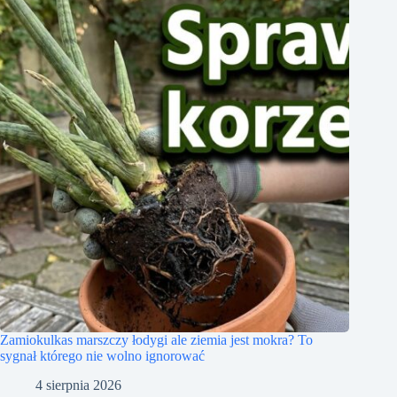
Zamiokulkas marszczy łodygi ale ziemia jest mokra? To
sygnał którego nie wolno ignorować
4 sierpnia 2026