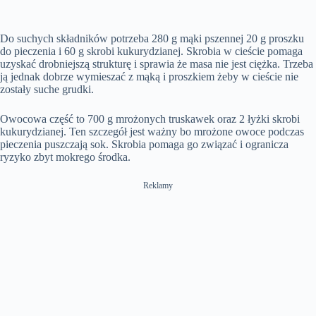
Do suchych składników potrzeba 280 g mąki pszennej 20 g proszku
do pieczenia i 60 g skrobi kukurydzianej. Skrobia w cieście pomaga
uzyskać drobniejszą strukturę i sprawia że masa nie jest ciężka. Trzeba
ją jednak dobrze wymieszać z mąką i proszkiem żeby w cieście nie
zostały suche grudki.
Owocowa część to 700 g mrożonych truskawek oraz 2 łyżki skrobi
kukurydzianej. Ten szczegół jest ważny bo mrożone owoce podczas
pieczenia puszczają sok. Skrobia pomaga go związać i ogranicza
ryzyko zbyt mokrego środka.
Reklamy