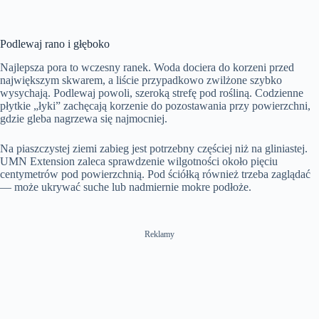
Podlewaj rano i głęboko
Najlepsza pora to wczesny ranek. Woda dociera do korzeni przed
największym skwarem, a liście przypadkowo zwilżone szybko
wysychają. Podlewaj powoli, szeroką strefę pod rośliną. Codzienne
płytkie „łyki” zachęcają korzenie do pozostawania przy powierzchni,
gdzie gleba nagrzewa się najmocniej.
Na piaszczystej ziemi zabieg jest potrzebny częściej niż na gliniastej.
UMN Extension zaleca sprawdzenie wilgotności około pięciu
centymetrów pod powierzchnią. Pod ściółką również trzeba zaglądać
— może ukrywać suche lub nadmiernie mokre podłoże.
Reklamy