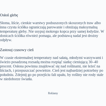
Osłoń glebę
Słoma, liście, cienkie warstwy podsuszonych skoszonych traw albo
inna czysta ściółka ograniczają parowanie i obniżają maksymalną
temperaturę gleby. Nie usypuj mokrego kopca przy samej łodydze. W
donicach ściółka również pomaga, ale podstawą nadal jest drożny
odpływ.
Zastosuj czasowy cień
W czasie ekstremalnej temperatury nad sałatą, młodymi warzywami i
świeżo posadzoną rozsadą można rozpiąć siatkę cieniującą 30–40
procent. Osłona powinna znajdować się nad roślinami, nie leżeć na
liściach, i przepuszczać powietrze. Cień jest najbardziej potrzebny po
południu. Zdejmij go po przejściu fali upału, by rośliny nie rosły stale
w niedoborze światła.
Reklamy