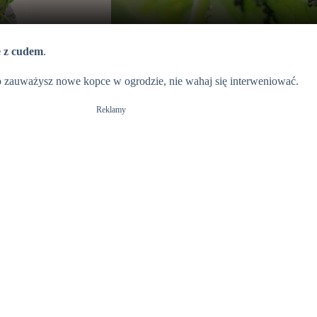
y
e z cudem
.
V
lko zauważysz nowe kopce w ogrodzie, nie wahaj się interweniować.
i
Reklamy
d
e
o