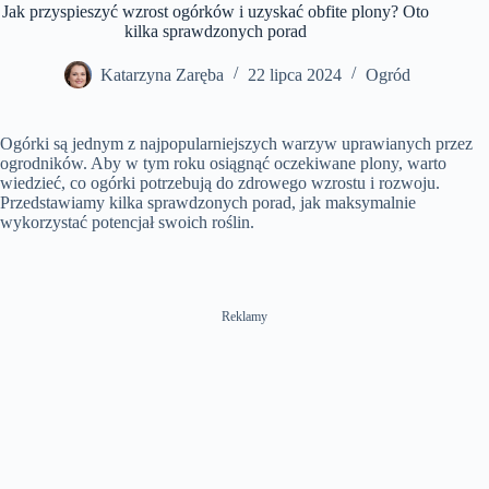
t
o
Jak przyspieszyć wzrost ogórków i uzyskać obfite plony? Oto
y
u
t
l
T
n
t
i
s
kilka sprawdzonych porad
i
e
n
c
m
g
r
e
s
e
Katarzyna Zaręba
22 lipca 2024
Ogród
e
n
Ogórki są jednym z najpopularniejszych warzyw uprawianych przez
ogrodników. Aby w tym roku osiągnąć oczekiwane plony, warto
wiedzieć, co ogórki potrzebują do zdrowego wzrostu i rozwoju.
Przedstawiamy kilka sprawdzonych porad, jak maksymalnie
wykorzystać potencjał swoich roślin.
Reklamy