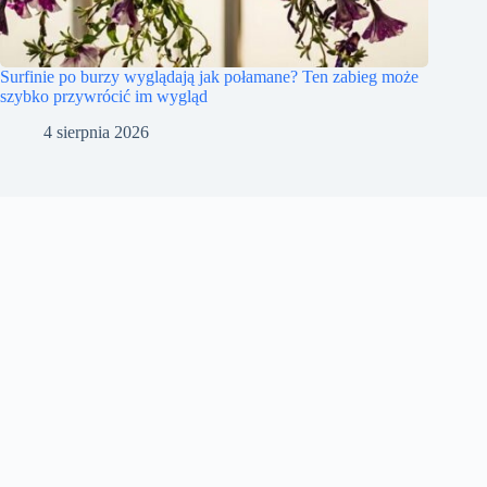
Surfinie po burzy wyglądają jak połamane? Ten zabieg może
szybko przywrócić im wygląd
4 sierpnia 2026