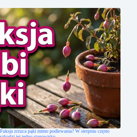
Fuksja zrzuca pąki mimo podlewania? W sierpniu często
szkodzi jej jedno stanowisko