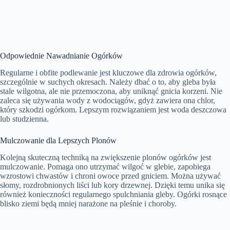
Odpowiednie Nawadnianie Ogórków
Regularne i obfite podlewanie jest kluczowe dla zdrowia ogórków,
szczególnie w suchych okresach. Należy dbać o to, aby gleba była
stale wilgotna, ale nie przemoczona, aby uniknąć gnicia korzeni. Nie
zaleca się używania wody z wodociągów, gdyż zawiera ona chlor,
który szkodzi ogórkom. Lepszym rozwiązaniem jest woda deszczowa
lub studzienna.
Mulczowanie dla Lepszych Plonów
Kolejną skuteczną techniką na zwiększenie plonów ogórków jest
mulczowanie. Pomaga ono utrzymać wilgoć w glebie, zapobiega
wzrostowi chwastów i chroni owoce przed gniciem. Można używać
słomy, rozdrobnionych liści lub kory drzewnej. Dzięki temu unika się
również konieczności regularnego spulchniania gleby. Ogórki rosnące
blisko ziemi będą mniej narażone na pleśnie i choroby.