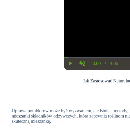
0:00
/
4:05
C
D
P
U
u
u
l
n
r
r
a
m
r
a
y
u
Jak Zastosować Natural
e
t
t
n
i
e
t
o
T
n
i
m
e
Uprawa pomidorów może być wyzwaniem, ale istnieją metody, kt
mieszanki składników odżywczych, która zapewnia roślinom nie
skuteczną mieszankę.