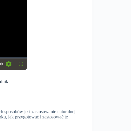
S
F
e
u
t
l
dnik
t
l
i
s
n
c
g
r
s
e
e
n
h sposobów jest zastosowanie naturalnej
ku, jak przygotować i zastosować tę