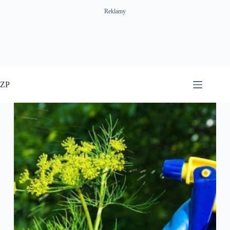
Reklamy
Przejdź
do
ZP
treści