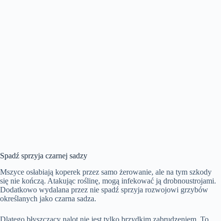
Spadź sprzyja czarnej sadzy
Mszyce osłabiają koperek przez samo żerowanie, ale na tym szkody
się nie kończą. Atakując roślinę, mogą infekować ją drobnoustrojami.
Dodatkowo wydalana przez nie spadź sprzyja rozwojowi grzybów
określanych jako czarna sadza.
Dlatego błyszczący nalot nie jest tylko brzydkim zabrudzeniem. To