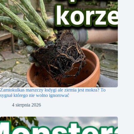
Zamiokulkas marszczy łodygi ale ziemia jest mokra? To
sygnał którego nie wolno ignorować
4 sierpnia 2026