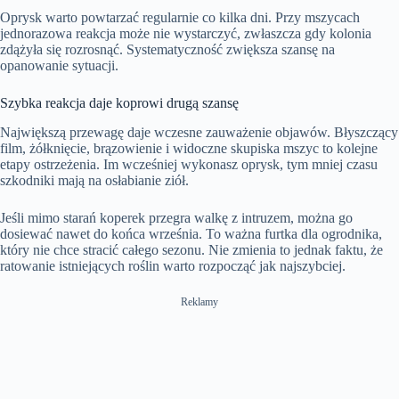
Oprysk warto powtarzać regularnie co kilka dni. Przy mszycach
jednorazowa reakcja może nie wystarczyć, zwłaszcza gdy kolonia
zdążyła się rozrosnąć. Systematyczność zwiększa szansę na
opanowanie sytuacji.
Szybka reakcja daje koprowi drugą szansę
Największą przewagę daje wczesne zauważenie objawów. Błyszczący
film, żółknięcie, brązowienie i widoczne skupiska mszyc to kolejne
etapy ostrzeżenia. Im wcześniej wykonasz oprysk, tym mniej czasu
szkodniki mają na osłabianie ziół.
Jeśli mimo starań koperek przegra walkę z intruzem, można go
dosiewać nawet do końca września. To ważna furtka dla ogrodnika,
który nie chce stracić całego sezonu. Nie zmienia to jednak faktu, że
ratowanie istniejących roślin warto rozpocząć jak najszybciej.
Reklamy