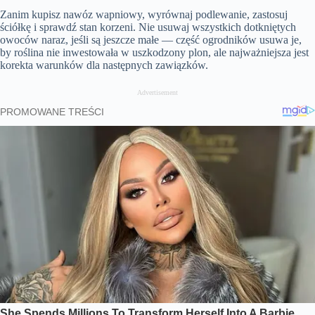
n
i
a
m
t
l
t
o
Zanim kupisz nawóz wapniowy, wyrównaj podlewanie, zastosuj
y
u
t
l
T
n
t
i
s
ściółkę i sprawdź stan korzeni. Nie usuwaj wszystkich dotkniętych
i
e
n
c
owoców naraz, jeśli są jeszcze małe — część ogrodników usuwa je,
m
g
r
by roślina nie inwestowała w uszkodzony plon, ale najważniejsza jest
e
s
e
e
korekta warunków dla następnych zawiązków.
n
Advertisement