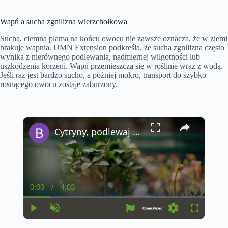
Wapń a sucha zgnilizna wierzchołkowa
Sucha, ciemna plama na końcu owocu nie zawsze oznacza, że w ziemi
brakuje wapnia. UMN Extension podkreśla, że sucha zgnilizna często
wynika z nierównego podlewania, nadmiernej wilgotności lub
uszkodzenia korzeni. Wapń przemieszcza się w roślinie wraz z wodą.
Jeśli raz jest bardzo sucho, a później mokro, transport do szybko
rosnącego owocu zostaje zaburzony.
×
Cytryny, podlewaj je w ten sposób: jesienią będą duże i soczyste | Zawsze robiliśmy to źle!
0:00
/
4:03
C
D
u
u
r
r
r
a
P
U
S
F
e
t
l
n
e
u