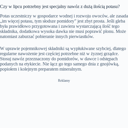
Czy w lipcu potrzebny jest specjalny nawóz z dużą ilością potasu?
Potas uczestniczy w gospodarce wodnej i rozwoju owoców, ale zasada
„im więcej potasu, tym słodsze pomidory” jest zbyt prosta. Jeśli gleba
była prawidłowo przygotowana i zawiera wystarczającą ilość tego
składnika, dodatkowa wysoka dawka nie musi poprawić plonu. Może
natomiast zaburzać pobieranie innych pierwiastków.
W uprawie pojemnikowej składniki są wypłukiwane szybciej, dlatego
regularne nawożenie jest częściej potrzebne niż w żyznej grządce.
Stosuj nawóz przeznaczony do pomidorów, w dawce i odstępach
podanych na etykiecie. Nie łącz go tego samego dnia z gnojówką,
popiołem i kolejnym preparatem mineralnym.
Reklamy