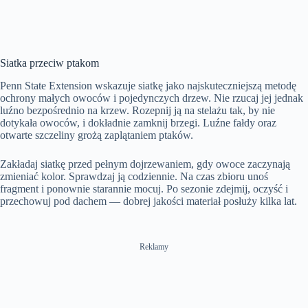
Siatka przeciw ptakom
Penn State Extension wskazuje siatkę jako najskuteczniejszą metodę
ochrony małych owoców i pojedynczych drzew. Nie rzucaj jej jednak
luźno bezpośrednio na krzew. Rozepnij ją na stelażu tak, by nie
dotykała owoców, i dokładnie zamknij brzegi. Luźne fałdy oraz
otwarte szczeliny grożą zaplątaniem ptaków.
Zakładaj siatkę przed pełnym dojrzewaniem, gdy owoce zaczynają
zmieniać kolor. Sprawdzaj ją codziennie. Na czas zbioru unoś
fragment i ponownie starannie mocuj. Po sezonie zdejmij, oczyść i
przechowuj pod dachem — dobrej jakości materiał posłuży kilka lat.
Reklamy