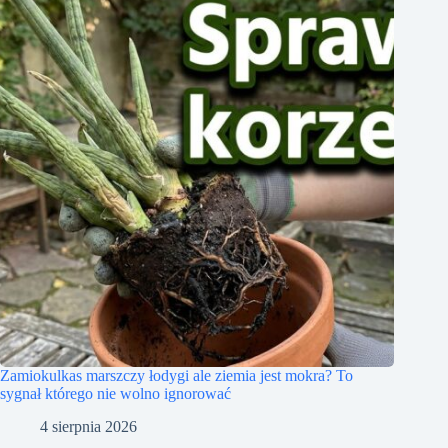
Zamiokulkas marszczy łodygi ale ziemia jest mokra? To
sygnał którego nie wolno ignorować
4 sierpnia 2026