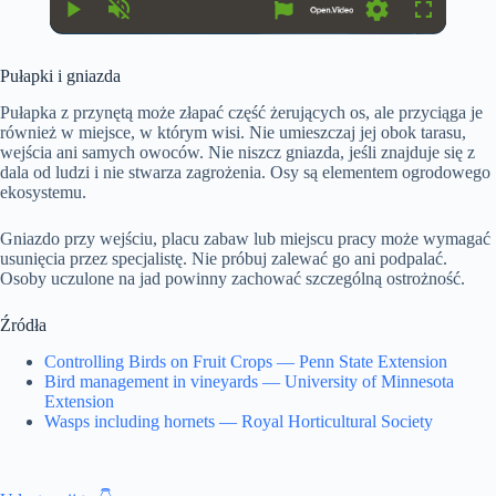
r
r
r
a
P
U
S
F
e
t
l
n
e
u
n
i
a
m
t
l
t
o
Pułapki i gniazda
y
u
t
l
T
n
t
i
s
i
e
n
c
Pułapka z przynętą może złapać część żerujących os, ale przyciąga je
m
g
r
również w miejsce, w którym wisi. Nie umieszczaj jej obok tarasu,
e
s
e
wejścia ani samych owoców. Nie niszcz gniazda, jeśli znajduje się z
e
n
dala od ludzi i nie stwarza zagrożenia. Osy są elementem ogrodowego
ekosystemu.
Gniazdo przy wejściu, placu zabaw lub miejscu pracy może wymagać
usunięcia przez specjalistę. Nie próbuj zalewać go ani podpalać.
Osoby uczulone na jad powinny zachować szczególną ostrożność.
Źródła
Controlling Birds on Fruit Crops — Penn State Extension
Bird management in vineyards — University of Minnesota
Extension
Wasps including hornets — Royal Horticultural Society