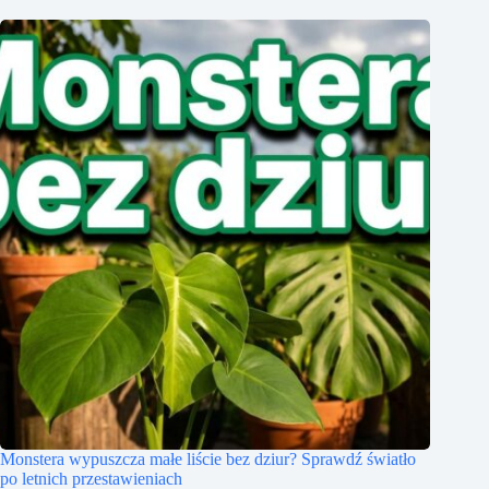
Monstera wypuszcza małe liście bez dziur? Sprawdź światło
po letnich przestawieniach