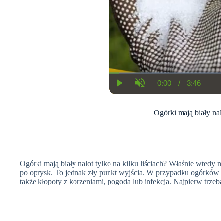
0:00
/
3:46
C
D
P
U
u
u
l
n
r
r
a
m
r
a
y
u
Ogórki mają biały nal
e
t
t
n
i
e
t
o
T
n
i
m
e
Ogórki mają biały nalot tylko na kilku liściach? Właśnie wtedy
po oprysk. To jednak zły punkt wyjścia. W przypadku ogórkó
także kłopoty z korzeniami, pogoda lub infekcja. Najpierw trze