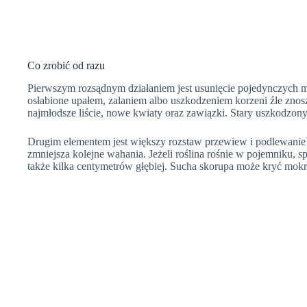
Co zrobić od razu
Pierwszym rozsądnym działaniem jest usunięcie pojedynczych mo
osłabione upałem, zalaniem albo uszkodzeniem korzeni źle znos
najmłodsze liście, nowe kwiaty oraz zawiązki. Stary uszkodzo
Drugim elementem jest większy rozstaw przewiew i podlewanie gl
zmniejsza kolejne wahania. Jeżeli roślina rośnie w pojemniku, 
także kilka centymetrów głębiej. Sucha skorupa może kryć mokr