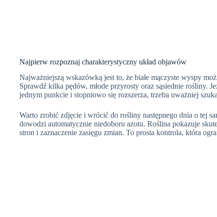
Najpierw rozpoznaj charakterystyczny układ objawów
Najważniejszą wskazówką jest to, że białe mączyste wyspy możn
Sprawdź kilka pędów, młode przyrosty oraz sąsiednie rośliny. J
jednym punkcie i stopniowo się rozszerza, trzeba uważniej szu
Warto zrobić zdjęcie i wrócić do rośliny następnego dnia o tej 
dowodzi automatycznie niedoboru azotu. Roślina pokazuje skutek
stron i zaznaczenie zasięgu zmian. To prosta kontrola, która og