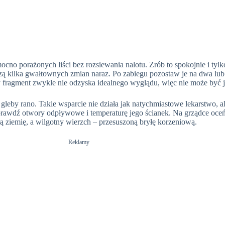
cno porażonych liści bez rozsiewania nalotu. Zrób to spokojnie i tyl
zą kilka gwałtownych zmian naraz. Po zabiegu pozostaw je na dwa lub 
ny fragment zwykle nie odzyska idealnego wyglądu, więc nie może by
eby rano. Takie wsparcie nie działa jak natychmiastowe lekarstwo, ale
sprawdź otwory odpływowe i temperaturę jego ścianek. Na grządce oceń
ą ziemię, a wilgotny wierzch – przesuszoną bryłę korzeniową.
Reklamy