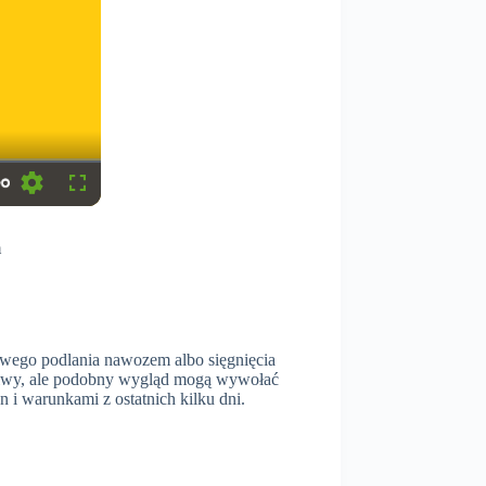
S
F
e
u
t
l
m
t
l
i
s
n
c
g
r
s
e
e
n
towego podlania nawozem albo sięgnięcia
ziwy, ale podobny wygląd mogą wywołać
 i warunkami z ostatnich kilku dni.