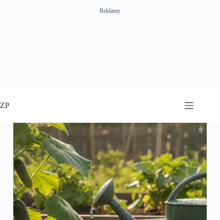
Reklamy
Przejdź
do
ZP
treści