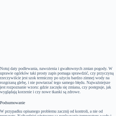
Notuj daty podlewania, nawożenia i gwałtownych zmian pogody. W
uprawie ogórków taki prosty zapis pomaga sprawdzić, czy przyczyną
rzeczywiście jest szok termiczny po użyciu bardzo zimnej wody na
rozgrzaną glebę, i nie powtarzać tego samego błędu. Najważniejsze
jest rozpoznanie wzoru: gdzie zaczęła się zmiana, czy postępuje, jak
wyglądają korzenie i czy nowe tkanki są zdrowe.
Podsumowanie
W przypadku opisanego problemu zacznij od kontroli, a nie od
preparatu. Najbardziej użyteczne są porównanie temperatury wody i