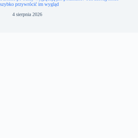
szybko przywrócić im wygląd
4 sierpnia 2026
Kontakt
Polityka prywatności
skyfaredesk
flycaresupport
flightassistdesk
Copyright © 2016 - 2025