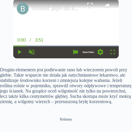
×
Umieść płyn do zmiękczania tkanin w zbiorniku toalety: unikniesz dużego problemu
0:00
/
3:51
C
D
u
u
r
r
r
a
P
U
S
F
e
t
l
n
e
u
n
i
a
m
t
l
t
o
Drugim elementem jest podlewanie rano lub wieczorem powoli przy
y
u
t
l
T
n
t
i
s
glebie. Takie wsparcie nie działa jak natychmiastowe lekarstwo, ale
i
e
n
c
stabilizuje środowisko korzeni i zmniejsza kolejne wahania. Jeżeli
m
g
r
roślina rośnie w pojemniku, sprawdź otwory odpływowe i temperaturę
e
s
e
e
jego ścianek. Na grządce oceń wilgotność nie tylko na powierzchni,
n
lecz także kilka centymetrów głębiej. Sucha skorupa może kryć mokrą
ziemię, a wilgotny wierzch – przesuszoną bryłę korzeniową.
Reklamy