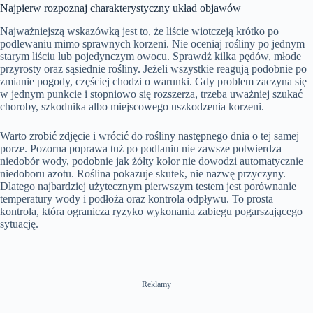
Najpierw rozpoznaj charakterystyczny układ objawów
Najważniejszą wskazówką jest to, że liście wiotczeją krótko po
podlewaniu mimo sprawnych korzeni. Nie oceniaj rośliny po jednym
starym liściu lub pojedynczym owocu. Sprawdź kilka pędów, młode
przyrosty oraz sąsiednie rośliny. Jeżeli wszystkie reagują podobnie po
zmianie pogody, częściej chodzi o warunki. Gdy problem zaczyna się
w jednym punkcie i stopniowo się rozszerza, trzeba uważniej szukać
choroby, szkodnika albo miejscowego uszkodzenia korzeni.
Warto zrobić zdjęcie i wrócić do rośliny następnego dnia o tej samej
porze. Pozorna poprawa tuż po podlaniu nie zawsze potwierdza
niedobór wody, podobnie jak żółty kolor nie dowodzi automatycznie
niedoboru azotu. Roślina pokazuje skutek, nie nazwę przyczyny.
Dlatego najbardziej użytecznym pierwszym testem jest porównanie
temperatury wody i podłoża oraz kontrola odpływu. To prosta
kontrola, która ogranicza ryzyko wykonania zabiegu pogarszającego
sytuację.
Reklamy