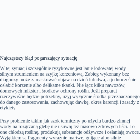
Najczęstszy błąd pogarszający sytuację
W tej sytuacji szczególnie ryzykowne jest lanie lodowatej wody
silnym strumieniem na szyjkę korzeniową. Zabieg wykonany bez
diagnozy może zamaskować objaw na dzień lub dwa, a jednocześnie
osłabić korzenie albo delikatne tkanki. Nie łącz kilku nawozów,
domowych mikstur i środków ochrony roślin. Jeśli preparat
rzeczywiście będzie potrzebny, użyj wyłącznie środka przeznaczonego
do danego zastosowania, zachowując dawkę, okres karencji i zasady z
etykiety.
Przy problemie takim jak szok termiczny po użyciu bardzo zimnej
wody na rozgrzaną glebę nie usuwaj też masowo zdrowych liści. To
one chłodzą roślinę, produkują substancje odżywcze i osłaniają owoce.
Wyjątkiem są fragmenty wyraźnie martwe, gnijące albo silnie