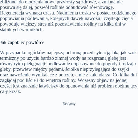
zbliżonej do otoczenia nowe przyrosty są zdrowe, a zmiana nie
posuwa się dalej, pozwól roślinie odbudować równowagę.
Regeneracja wymaga czasu. Nadmierna troska w postaci codziennego
poprawiania podlewania, kolejnych dawek nawozu i częstego cięcia
powoduje większy stres niż pozostawienie rośliny na kilka dni w
stabilnych warunkach.
Jak zapobiec powtórce
W przypadku ogórków najlepszą ochroną przed sytuacją taką jak szok
termiczny po użyciu bardzo zimnej wody na rozgrzaną glebę jest
równy rytm pielęgnacji: podlewanie dopasowane do pogody i rodzaju
gleby, przewiew między pędami, ściółka nieprzylegająca do szyjki
oraz nawożenie wynikające z potrzeb, a nie z kalendarza. Co kilka dni
zaglądaj pod liście i do wnętrza rośliny. Wczesny objaw na jednej
części jest znacznie łatwiejszy do opanowania niż problem obejmujący
cały krzak.
Reklamy