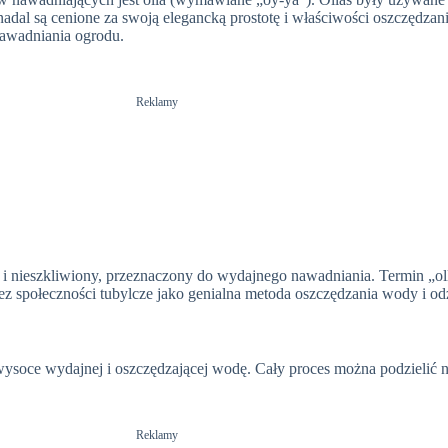
dal są cenione za swoją elegancką prostotę i właściwości oszczędzan
nawadniania ogrodu.
Reklamy
e i nieszkliwiony, przeznaczony do wydajnego nawadniania. Termin „o
z społeczności tubylcze jako genialna metoda oszczędzania wody i odż
ysoce wydajnej i oszczędzającej wodę. Cały proces można podzielić n
Reklamy