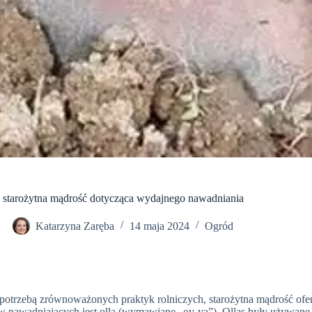
: starożytna mądrość dotycząca wydajnego nawadniania
Katarzyna Zaręba
14 maja 2024
Ogród
potrzebą zrównoważonych praktyk rolniczych, starożytna mądrość ofer
 nawadniających jest olla (wymawiane „oy-ya”). Ollas były używane 