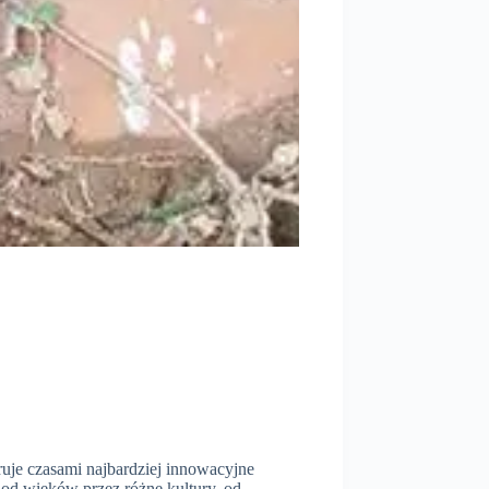
uje czasami najbardziej innowacyjne
od wieków przez różne kultury, od