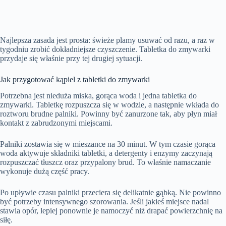
Najlepsza zasada jest prosta: świeże plamy usuwać od razu, a raz w
tygodniu zrobić dokładniejsze czyszczenie. Tabletka do zmywarki
przydaje się właśnie przy tej drugiej sytuacji.
Jak przygotować kąpiel z tabletki do zmywarki
Potrzebna jest nieduża miska, gorąca woda i jedna tabletka do
zmywarki. Tabletkę rozpuszcza się w wodzie, a następnie wkłada do
roztworu brudne palniki. Powinny być zanurzone tak, aby płyn miał
kontakt z zabrudzonymi miejscami.
Palniki zostawia się w mieszance na 30 minut. W tym czasie gorąca
woda aktywuje składniki tabletki, a detergenty i enzymy zaczynają
rozpuszczać tłuszcz oraz przypalony brud. To właśnie namaczanie
wykonuje dużą część pracy.
Po upływie czasu palniki przeciera się delikatnie gąbką. Nie powinno
być potrzeby intensywnego szorowania. Jeśli jakieś miejsce nadal
stawia opór, lepiej ponownie je namoczyć niż drapać powierzchnię na
siłę.