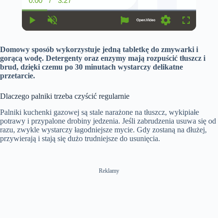
0:00
/
3:27
C
D
u
u
r
r
r
a
P
U
S
F
e
t
l
n
e
u
n
i
a
m
t
l
t
o
Domowy sposób wykorzystuje jedną tabletkę do zmywarki i
y
u
t
l
T
n
t
i
s
gorącą wodę. Detergenty oraz enzymy mają rozpuścić tłuszcz i
i
e
n
c
brud, dzięki czemu po 30 minutach wystarczy delikatne
m
g
r
przetarcie.
e
s
e
e
n
Dlaczego palniki trzeba czyścić regularnie
Palniki kuchenki gazowej są stale narażone na tłuszcz, wykipiałe
potrawy i przypalone drobiny jedzenia. Jeśli zabrudzenia usuwa się od
razu, zwykle wystarczy łagodniejsze mycie. Gdy zostaną na dłużej,
przywierają i stają się dużo trudniejsze do usunięcia.
Reklamy