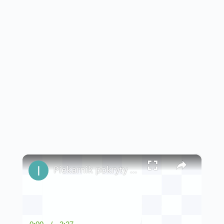
×
Piekarnik pokryty brudem? Wykorzystaj sztuczkę tabletki do zmywarki: znów będzie jak nowa