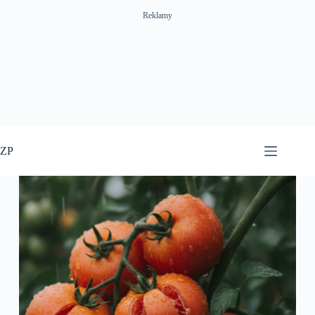
Reklamy
Przejdź
do
ZP
treści