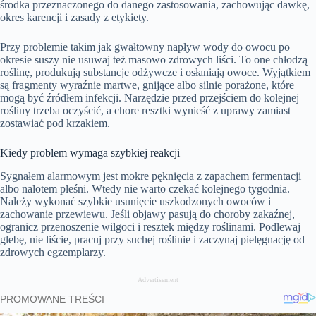
środka przeznaczonego do danego zastosowania, zachowując dawkę,
okres karencji i zasady z etykiety.
Przy problemie takim jak gwałtowny napływ wody do owocu po
okresie suszy nie usuwaj też masowo zdrowych liści. To one chłodzą
roślinę, produkują substancje odżywcze i osłaniają owoce. Wyjątkiem
są fragmenty wyraźnie martwe, gnijące albo silnie porażone, które
mogą być źródłem infekcji. Narzędzie przed przejściem do kolejnej
rośliny trzeba oczyścić, a chore resztki wynieść z uprawy zamiast
zostawiać pod krzakiem.
Kiedy problem wymaga szybkiej reakcji
Sygnałem alarmowym jest mokre pęknięcia z zapachem fermentacji
albo nalotem pleśni. Wtedy nie warto czekać kolejnego tygodnia.
Należy wykonać szybkie usunięcie uszkodzonych owoców i
zachowanie przewiewu. Jeśli objawy pasują do choroby zakaźnej,
ogranicz przenoszenie wilgoci i resztek między roślinami. Podlewaj
glebę, nie liście, pracuj przy suchej roślinie i zaczynaj pielęgnację od
zdrowych egzemplarzy.
Advertisement