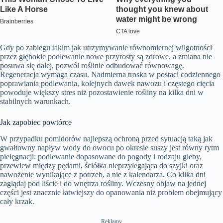
Gdy po zabiegu takim jak utrzymywanie równomiernej wilgotności
przez głębokie podlewanie nowe przyrosty są zdrowe, a zmiana nie
posuwa się dalej, pozwól roślinie odbudować równowagę.
Regeneracja wymaga czasu. Nadmierna troska w postaci codziennego
poprawiania podlewania, kolejnych dawek nawozu i częstego cięcia
powoduje większy stres niż pozostawienie rośliny na kilka dni w
stabilnych warunkach.
Jak zapobiec powtórce
W przypadku pomidorów najlepszą ochroną przed sytuacją taką jak
gwałtowny napływ wody do owocu po okresie suszy jest równy rytm
pielęgnacji: podlewanie dopasowane do pogody i rodzaju gleby,
przewiew między pędami, ściółka nieprzylegająca do szyjki oraz
nawożenie wynikające z potrzeb, a nie z kalendarza. Co kilka dni
zaglądaj pod liście i do wnętrza rośliny. Wczesny objaw na jednej
części jest znacznie łatwiejszy do opanowania niż problem obejmujący
cały krzak.
Reklamy