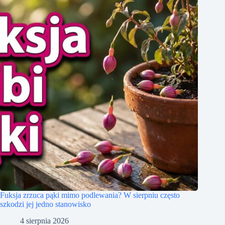
Fuksja zrzuca pąki mimo podlewania? W sierpniu często
szkodzi jej jedno stanowisko
4 sierpnia 2026