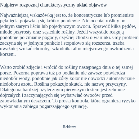
a
m
t
l
t
o
Najpierw rozpoznaj charakterystyczny układ objawów
y
u
t
l
T
n
t
i
s
i
e
n
c
Najważniejszą wskazówką jest to, że koncentryczne lub promieniste
m
g
r
pęknięcia pojawiają się krótko po ulewie. Nie oceniaj rośliny po
e
s
e
jednym starym liściu lub pojedynczym owocu. Sprawdź kilka pędów,
e
n
młode przyrosty oraz sąsiednie rośliny. Jeżeli wszystkie reagują
podobnie po zmianie pogody, częściej chodzi o warunki. Gdy problem
zaczyna się w jednym punkcie i stopniowo się rozszerza, trzeba
uważniej szukać choroby, szkodnika albo miejscowego uszkodzenia
korzeni.
Warto zrobić zdjęcie i wrócić do rośliny następnego dnia o tej samej
porze. Pozorna poprawa tuż po podlaniu nie zawsze potwierdza
niedobór wody, podobnie jak żółty kolor nie dowodzi automatycznie
niedoboru azotu. Roślina pokazuje skutek, nie nazwę przyczyny.
Dlatego najbardziej użytecznym pierwszym testem jest zebranie
dojrzałych i zaczynających się wybarwiać owoców przed
zapowiadanym deszczem. To prosta kontrola, która ogranicza ryzyko
wykonania zabiegu pogarszającego sytuację.
Reklamy