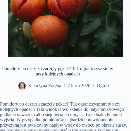
Pomidory po deszczu zaczęły pękać? Tak ograniczysz straty
przy kolejnych opadach
Katarzyna Zaręba
7 lipca 2026
Ogród
Pomidory po deszczu zaczęły pękać? Tak ograniczysz straty przy
kolejnych opadach Taki widok łatwo skłania do natychmiastowego
podlania nawozem albo sięgnięcia po oprysk. To jednak zły punkt
wyjścia. W przypadku pomidorów najbardziej prawdopodobną
przyczyną jest gwałtowny napływ wody do owocu po okresie suszy,
ale podobny wygląd mogą wywołać także kłopoty z korzeniami,