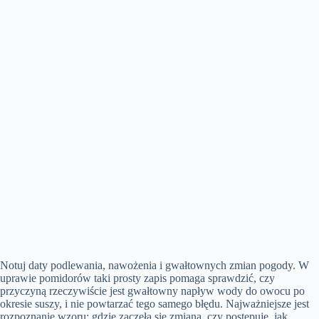
Notuj daty podlewania, nawożenia i gwałtownych zmian pogody. W
uprawie pomidorów taki prosty zapis pomaga sprawdzić, czy
przyczyną rzeczywiście jest gwałtowny napływ wody do owocu po
okresie suszy, i nie powtarzać tego samego błędu. Najważniejsze jest
rozpoznanie wzoru: gdzie zaczęła się zmiana, czy postępuje, jak