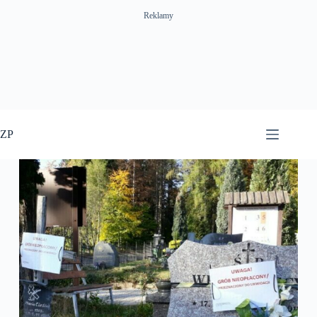
Reklamy
Przejdź
do
ZP
treści