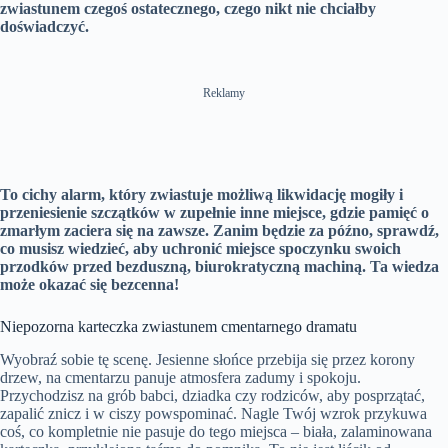
zwiastunem czegoś ostatecznego, czego nikt nie chciałby
doświadczyć.
Reklamy
To cichy alarm, który zwiastuje możliwą likwidację mogiły i
przeniesienie szczątków w zupełnie inne miejsce, gdzie pamięć o
zmarłym zaciera się na zawsze. Zanim będzie za późno, sprawdź,
co musisz wiedzieć, aby uchronić miejsce spoczynku swoich
przodków przed bezduszną, biurokratyczną machiną. Ta wiedza
może okazać się bezcenna!
Niepozorna karteczka zwiastunem cmentarnego dramatu
Wyobraź sobie tę scenę. Jesienne słońce przebija się przez korony
drzew, na cmentarzu panuje atmosfera zadumy i spokoju.
Przychodzisz na grób babci, dziadka czy rodziców, aby posprzątać,
zapalić znicz i w ciszy powspominać. Nagle Twój wzrok przykuwa
coś, co kompletnie nie pasuje do tego miejsca – biała, zalaminowana