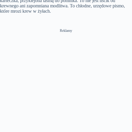
karteczka, przyklejona taśmą do pomnika. To nie jest liścik od
krewnego ani zapomniana modlitwa. To chłodne, urzędowe pismo,
które mrozi krew w żyłach.
Reklamy