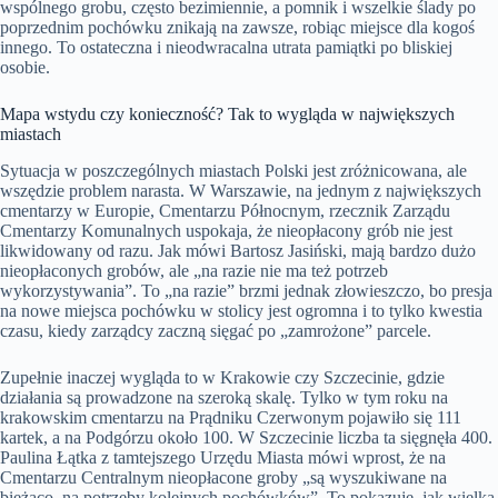
wspólnego grobu, często bezimiennie, a pomnik i wszelkie ślady po
poprzednim pochówku znikają na zawsze, robiąc miejsce dla kogoś
innego. To ostateczna i nieodwracalna utrata pamiątki po bliskiej
osobie.
Mapa wstydu czy konieczność? Tak to wygląda w największych
miastach
Sytuacja w poszczególnych miastach Polski jest zróżnicowana, ale
wszędzie problem narasta. W Warszawie, na jednym z największych
cmentarzy w Europie, Cmentarzu Północnym, rzecznik Zarządu
Cmentarzy Komunalnych uspokaja, że nieopłacony grób nie jest
likwidowany od razu. Jak mówi Bartosz Jasiński, mają bardzo dużo
nieopłaconych grobów, ale „na razie nie ma też potrzeb
wykorzystywania”. To „na razie” brzmi jednak złowieszczo, bo presja
na nowe miejsca pochówku w stolicy jest ogromna i to tylko kwestia
czasu, kiedy zarządcy zaczną sięgać po „zamrożone” parcele.
Zupełnie inaczej wygląda to w Krakowie czy Szczecinie, gdzie
działania są prowadzone na szeroką skalę. Tylko w tym roku na
krakowskim cmentarzu na Prądniku Czerwonym pojawiło się 111
kartek, a na Podgórzu około 100. W Szczecinie liczba ta sięgnęła 400.
Paulina Łątka z tamtejszego Urzędu Miasta mówi wprost, że na
Cmentarzu Centralnym nieopłacone groby „są wyszukiwane na
bieżąco, na potrzeby kolejnych pochówków”. To pokazuje, jak wielka