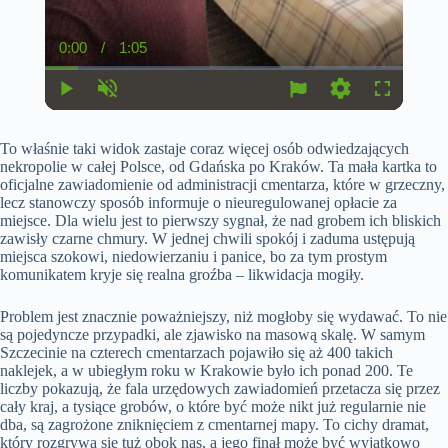
0:00
/
1:05
C
D
u
u
r
r
r
a
P
U
S
F
e
t
l
n
e
u
n
i
a
m
t
l
t
o
To właśnie taki widok zastaje coraz więcej osób odwiedzających
y
u
t
l
T
n
t
i
s
nekropolie w całej Polsce, od Gdańska po Kraków. Ta mała kartka to
i
e
n
c
oficjalne zawiadomienie od administracji cmentarza, które w grzeczny,
m
g
r
lecz stanowczy sposób informuje o nieuregulowanej opłacie za
e
s
e
e
miejsce. Dla wielu jest to pierwszy sygnał, że nad grobem ich bliskich
n
zawisły czarne chmury. W jednej chwili spokój i zaduma ustępują
miejsca szokowi, niedowierzaniu i panice, bo za tym prostym
komunikatem kryje się realna groźba – likwidacja mogiły.
Problem jest znacznie poważniejszy, niż mogłoby się wydawać. To nie
są pojedyncze przypadki, ale zjawisko na masową skalę. W samym
Szczecinie na czterech cmentarzach pojawiło się aż 400 takich
naklejek, a w ubiegłym roku w Krakowie było ich ponad 200. Te
liczby pokazują, że fala urzędowych zawiadomień przetacza się przez
cały kraj, a tysiące grobów, o które być może nikt już regularnie nie
dba, są zagrożone zniknięciem z cmentarnej mapy. To cichy dramat,
który rozgrywa się tuż obok nas, a jego finał może być wyjątkowo