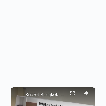
×
Budżet Bangkok: White Orchid Inn—Tanie, Czyste i Idealnie Położone Obok Nana Plaza 💰🏨