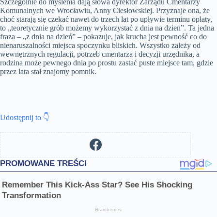
Szczególnie do myślenia dają słowa dyrektor Zarządu Cmentarzy
Komunalnych we Wrocławiu, Anny Ciesłowskiej. Przyznaje ona, że
choć starają się czekać nawet do trzech lat po upływie terminu opłaty,
to „teoretycznie grób możemy wykorzystać z dnia na dzień”. Ta jedna
fraza – „z dnia na dzień” – pokazuje, jak krucha jest pewność co do
nienaruszalności miejsca spoczynku bliskich. Wszystko zależy od
wewnętrznych regulacji, potrzeb cmentarza i decyzji urzędnika, a
rodzina może pewnego dnia po prostu zastać puste miejsce tam, gdzie
przez lata stał znajomy pomnik.
Udostępnij to 👇