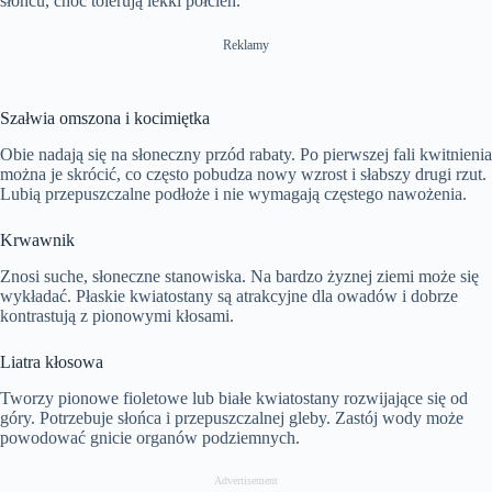
słońcu, choć tolerują lekki półcień.
Reklamy
Szałwia omszona i kocimiętka
Obie nadają się na słoneczny przód rabaty. Po pierwszej fali kwitnienia
można je skrócić, co często pobudza nowy wzrost i słabszy drugi rzut.
Lubią przepuszczalne podłoże i nie wymagają częstego nawożenia.
Krwawnik
Znosi suche, słoneczne stanowiska. Na bardzo żyznej ziemi może się
wykładać. Płaskie kwiatostany są atrakcyjne dla owadów i dobrze
kontrastują z pionowymi kłosami.
Liatra kłosowa
Tworzy pionowe fioletowe lub białe kwiatostany rozwijające się od
góry. Potrzebuje słońca i przepuszczalnej gleby. Zastój wody może
powodować gnicie organów podziemnych.
Advertisement