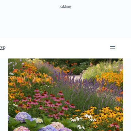
Reklamy
Przejdź
do
ZP
treści