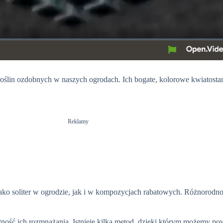
h roślin ozdobnych w naszych ogrodach. Ich bogate, kolorowe kwiatostan
Reklamy
o soliter w ogrodzie, jak i w kompozycjach rabatowych. Różnorodność
tność ich rozmnażania. Istnieje kilka metod, dzięki którym możemy po