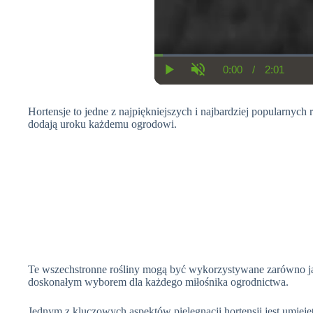
0:00
/
2:01
C
D
P
U
u
u
l
n
r
r
a
m
r
a
Hortensje to jedne z najpiękniejszych i najbardziej popularnyc
y
u
e
t
t
dodają uroku każdemu ogrodowi.
n
i
e
t
o
T
n
i
m
e
Te wszechstronne rośliny mogą być wykorzystywane zarówno jak
doskonałym wyborem dla każdego miłośnika ogrodnictwa.
Jednym z kluczowych aspektów pielęgnacji hortensji jest umieję