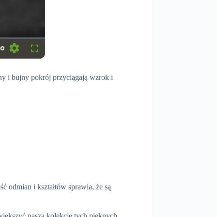
S
F
e
u
t
l
y i bujny pokrój przyciągają wzrok i
t
l
i
s
n
c
g
r
s
e
e
n
 odmian i kształtów sprawia, że są
większyć naszą kolekcję tych pięknych