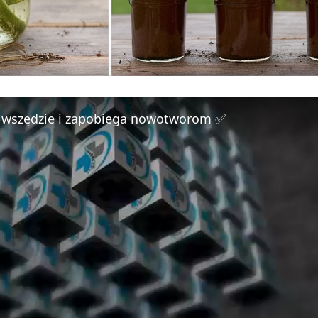
e wszędzie i zapobiega nowotworom ✅