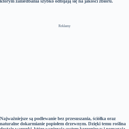
którym zaniedbania szybko odbijają się na jakości zbioru.
Reklamy
Najważniejsze są podlewanie bez przesuszania, ściółka oraz
naturalne dokarmianie popiołem drzewnym. Dzięki temu roślina
dostaje warunki, które wspierają system korzeniowy i pomagają