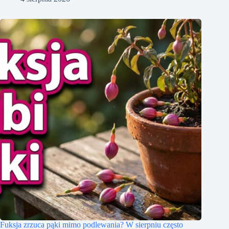
Fuksja zrzuca pąki mimo podlewania? W sierpniu często