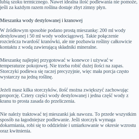
t
i
s
lubią szoku termicznego. Nawet idealna ilość podlewania nie pomoże,
i
e
n
c
jeśli za każdym razem roślina dostaje zbyt zimny płyn.
m
g
r
e
s
e
e
Mieszanka wody destylowanej i kranowej
n
W źródłowym sposobie podano prostą mieszankę: 200 ml wody
destylowanej i 50 ml wody wodociągowej. Takie połączenie
rozcieńcza twardość kranówki, ale nie pozbawia rośliny całkowicie
kontaktu z wodą zawierającą składniki mineralne.
Mieszankę najlepiej przygotować w konewce i używać w
temperaturze pokojowej. Nie trzeba robić dużej ilości na zapas.
Storczyki podlewa się raczej precyzyjnie, więc mała porcja często
wystarczy na jedną roślinę.
Jeżeli masz kilka storczyków, ilość można zwiększyć zachowując
proporcję. Cztery części wody destylowanej i jedna część wody z
kranu to prosta zasada do przeliczenia.
Nie należy traktować tej mieszanki jak nawozu. To przede wszystkim
sposób na łagodniejsze podlewanie. Jeśli storczyk wymaga
dokarmiania, robi się to oddzielnie i umiarkowanie w okresie wzrostu
oraz kwitnienia.