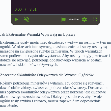
0:00
/
3:51
C
D
u
u
r
r
r
a
P
U
S
F
e
t
l
n
e
u
n
i
a
m
t
l
t
o
Jak Ekstremalne Warunki Wpływają na Uprawy
y
u
t
l
T
n
t
i
s
i
e
n
c
Ekstremalne upały mogą mieć druzgocący wpływ na rośliny, w tym na
m
g
r
ogórki. W okresach intensywnego nasłonecznienia i suszy rośliny są
e
s
e
narażone na zwiększone ryzyko zamierania. W takich warunkach
e
n
samo podlewanie często nie wystarcza. Aby rośliny mogły przetrwać i
dobrze się rozwijać, potrzebują dodatkowego wsparcia w postaci
nawozów i składników odżywczych.
Znaczenie Składników Odżywczych dla Wzrostu Ogórków
Rośliny potrzebują minerałów i witamin, aby dobrze się rozwijać i
dawać obfite zbiory, zwłaszcza podczas okresów suszy. Dostarczanie
niezbędnych składników odżywczych przez korzenie jest kluczowe
dla zdrowego wzrostu owoców. Dlatego, jeśli chcesz, aby Twoje
ogórki rosły szybko i zdrowo, musisz zapewnić im odpowiednie
nawożenie.