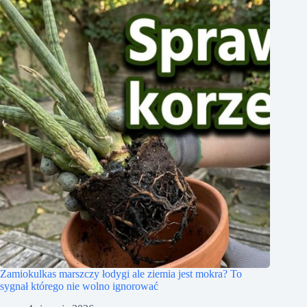
Zamiokulkas marszczy łodygi ale ziemia jest mokra? To
sygnał którego nie wolno ignorować