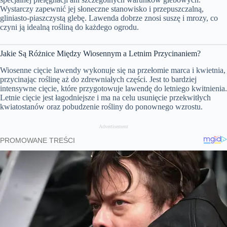
e
s
e
Wystarczy zapewnić jej słoneczne stanowisko i przepuszczalną,
e
n
gliniasto-piaszczystą glebę. Lawenda dobrze znosi suszę i mrozy, co
czyni ją idealną rośliną do każdego ogrodu.
Jakie Są Różnice Między Wiosennym a Letnim Przycinaniem?
Wiosenne cięcie lawendy wykonuje się na przełomie marca i kwietnia,
przycinając roślinę aż do zdrewniałych części. Jest to bardziej
intensywne cięcie, które przygotowuje lawendę do letniego kwitnienia.
Letnie cięcie jest łagodniejsze i ma na celu usunięcie przekwitłych
kwiatostanów oraz pobudzenie rośliny do ponownego wzrostu.
Advertisement