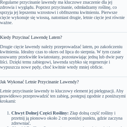
Regularne przycinanie lawendy ma kluczowe znaczenie dla jej
zdrowia i wyglądu. Poprzez przycinanie, odmładzamy roślinę, co
sprzyja jej lepszemu wzrostowi i obfitszemu kwitnieniu. Pierwsze
cięcie wykonuje się wiosną, natomiast drugie, letnie cięcie jest równie
ważne.
Kiedy Przycinać Lawendę Latem?
Drugie cięcie lawendy należy przeprowadzać latem, po zakończeniu
kwitnienia. Idealny czas to okres od lipca do sierpnia. W tym czasie
usuwamy przekwitłe kwiatostany, pozostawiając jedną lub dwie pary
liści. Dzięki temu zabiegowi, lawenda szybko się regeneruje i
wypuszcza nowe pędy, choć kwitnie wtedy mniej obficie.
Jak Wykonać Letnie Przycinanie Lawendy?
Letnie przycinanie lawendy to kluczowy element jej pielęgnacji. Aby
prawidłowo przeprowadzić ten zabieg, postępuj zgodnie z poniższymi
krokami:
Chwyt Dolnej Części Rośliny:
Złap dolną część rośliny i
przetnij ją pionowo około 2 cm poniżej punktu, gdzie zaczyna
zdrewniać.