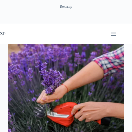
Reklamy
Przejdź
do
ZP
treści