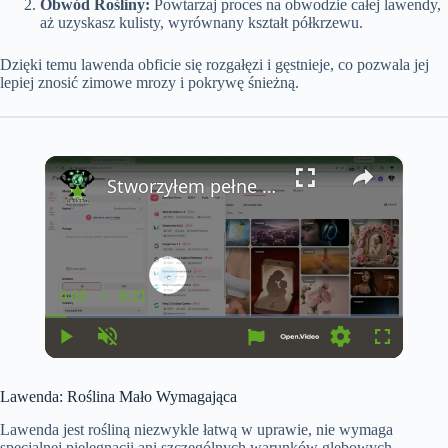
Obwód Rośliny:
Powtarzaj proces na obwodzie całej lawendy,
aż uzyskasz kulisty, wyrównany kształt półkrzewu.
Dzięki temu lawenda obficie się rozgałęzi i gęstnieje, co pozwala jej
lepiej znosić zimowe mrozy i pokrywę śnieżną.
×
Stworzyłem pełne wideo AI z FlexClip + Seedance 2.0 — Od scenariusza do eksportu w kilka minut
0:00
/
8:21
C
D
u
u
r
r
r
a
P
U
S
F
e
t
l
n
e
u
n
i
a
m
t
l
t
o
Lawenda: Roślina Mało Wymagająca
y
u
t
l
T
n
t
i
s
i
e
n
c
Lawenda jest rośliną niezwykle łatwą w uprawie, nie wymaga
m
g
r
specjalnej pielęgnacji ani szczególnych warunków glebowych.