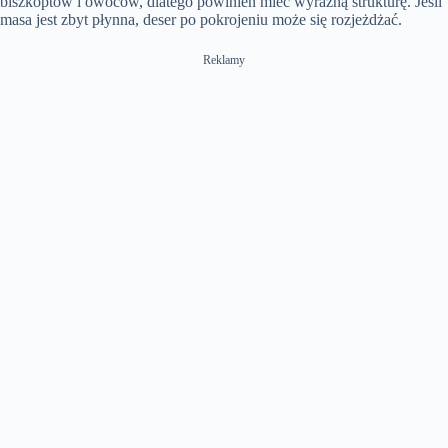
biszkoptów i owoców, dlatego powinien mieć wyraźną strukturę. Jeśli
masa jest zbyt płynna, deser po pokrojeniu może się rozjeżdżać.
Reklamy