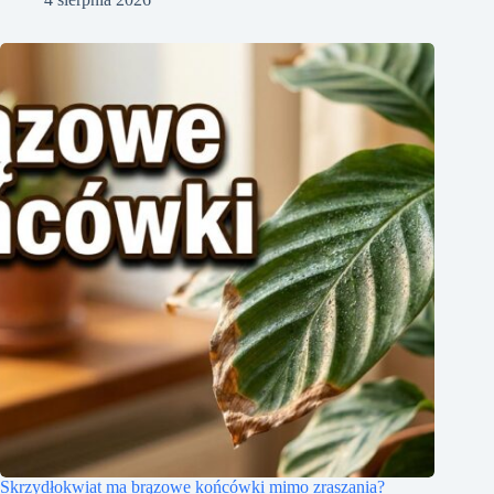
Skrzydłokwiat ma brązowe końcówki mimo zraszania?