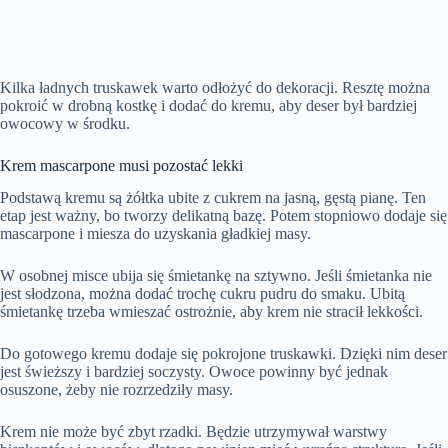
Kilka ładnych truskawek warto odłożyć do dekoracji. Resztę można
pokroić w drobną kostkę i dodać do kremu, aby deser był bardziej
owocowy w środku.
Krem mascarpone musi pozostać lekki
Podstawą kremu są żółtka ubite z cukrem na jasną, gęstą pianę. Ten
etap jest ważny, bo tworzy delikatną bazę. Potem stopniowo dodaje się
mascarpone i miesza do uzyskania gładkiej masy.
W osobnej misce ubija się śmietankę na sztywno. Jeśli śmietanka nie
jest słodzona, można dodać trochę cukru pudru do smaku. Ubitą
śmietankę trzeba wmieszać ostrożnie, aby krem nie stracił lekkości.
Do gotowego kremu dodaje się pokrojone truskawki. Dzięki nim deser
jest świeższy i bardziej soczysty. Owoce powinny być jednak
osuszone, żeby nie rozrzedziły masy.
Krem nie może być zbyt rzadki. Będzie utrzymywał warstwy