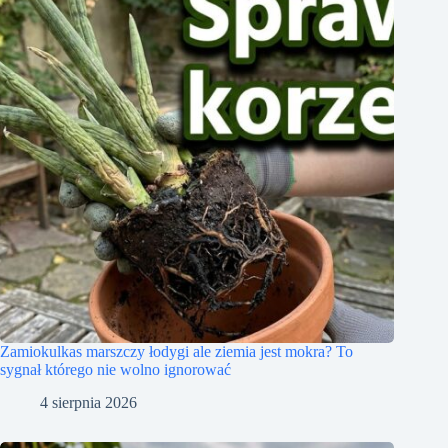
Zamiokulkas marszczy łodygi ale ziemia jest mokra? To
sygnał którego nie wolno ignorować
4 sierpnia 2026