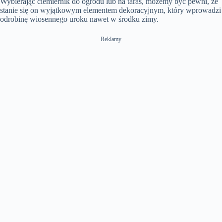
Wybierając ciemiernik do ogrodu lub na taras, możemy być pewni, że
stanie się on wyjątkowym elementem dekoracyjnym, który wprowadzi
odrobinę wiosennego uroku nawet w środku zimy.
Reklamy