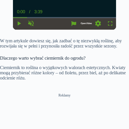
0:00
/
3:39
C
D
u
u
r
r
r
a
P
U
S
F
e
t
l
n
e
u
n
i
a
m
t
l
t
o
W tym artykule dowiesz się, jak zadbać o tę niezwykłą roślinę, aby
y
u
t
l
T
n
t
i
s
rozwijała się w pełni i przynosiła radość przez wszystkie sezony.
i
e
n
c
m
g
r
e
s
e
Dlaczego warto wybrać ciemiernik do ogrodu?
e
n
Ciemiernik to roślina o wyjątkowych walorach estetycznych. Kwiaty
mogą przybierać różne kolory – od fioletu, przez biel, aż po delikatne
odcienie różu.
Reklamy