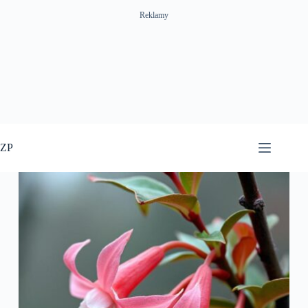
Reklamy
Przejdź
do
ZP
treści