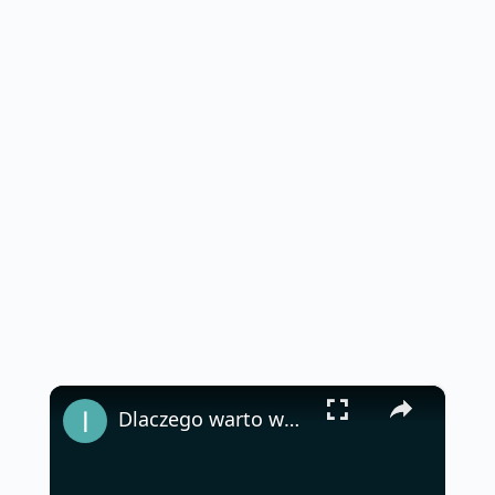
×
Dlaczego warto wbić śrubokręt w ziemię? Sprytna sztuczka doświadczonych ogrodników