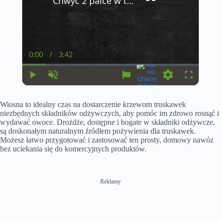
Chwyć 2 palce w ten sposób i obserwuj co się stanie
0:00
/
3:42
C
D
u
u
r
r
r
a
P
U
S
F
e
t
l
n
e
u
n
i
a
m
t
l
t
o
Wiosna to idealny czas na dostarczenie krzewom truskawek
y
u
t
l
T
n
t
i
s
niezbędnych składników odżywczych, aby pomóc im zdrowo rosnąć i
i
e
n
c
wydawać owoce. Drożdże, dostępne i bogate w składniki odżywcze,
m
g
r
są doskonałym naturalnym źródłem pożywienia dla truskawek.
e
s
e
e
Możesz łatwo przygotować i zastosować ten prosty, domowy nawóz
n
bez uciekania się do komercyjnych produktów.
Reklamy