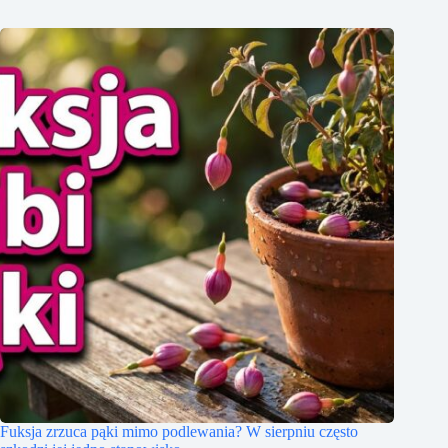
Fuksja zrzuca pąki mimo podlewania? W sierpniu często