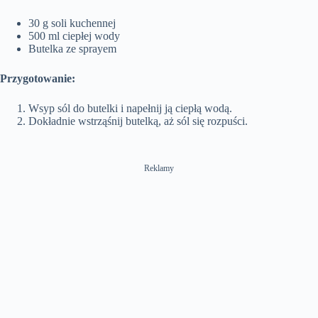
e
s
e
e
30 g soli kuchennej
n
500 ml ciepłej wody
Butelka ze sprayem
Przygotowanie:
Wsyp sól do butelki i napełnij ją ciepłą wodą.
Dokładnie wstrząśnij butelką, aż sól się rozpuści.
Reklamy