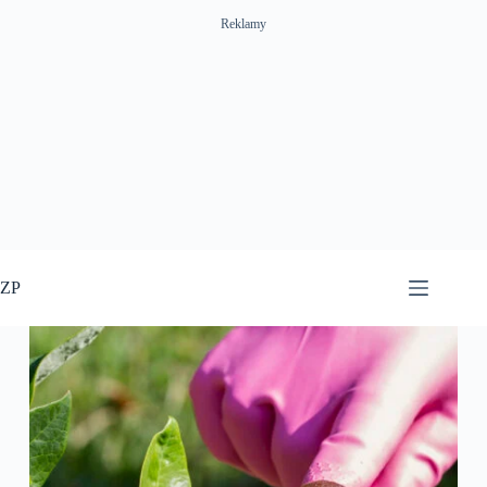
Reklamy
Przejdź
do
ZP
treści