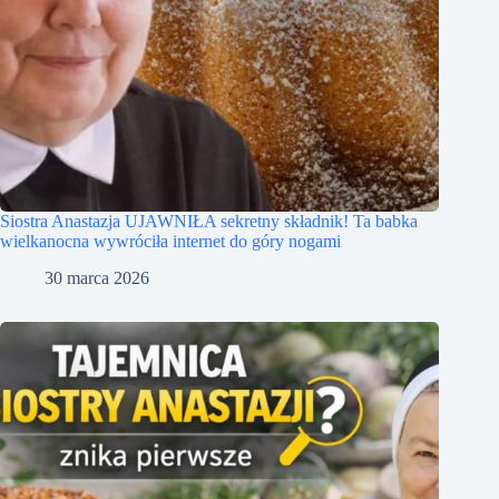
Siostra Anastazja UJAWNIŁA sekretny składnik! Ta babka
wielkanocna wywróciła internet do góry nogami
30 marca 2026