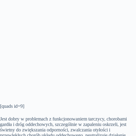
[quads id=9]
Jest dobry w problemach z funkcjonowaniem tarczycy, chorobami
gardła i dróg oddechowych, szczególnie w zapaleniu oskrzeli, jest
świetny do zwiększania odporności, zwalczania otyłości i
przewlekłych chorób układu oddechowego, neutralizuje działanie