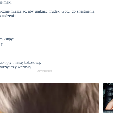
ie mąki.
icznie mieszając, aby uniknąć grudek. Gotuj do zgęstnienia.
studzenia.
miksując.
wy.
szkopty i masę kokosową.
worząc trzy warstwy.
Advertisement