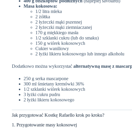
400 g biszkoptów podłużnych
(najlepiej savoiardi)
Masa kokosowa:
1/2 litra mleka
2 żółtka
2 łyżeczki mąki pszennej
2 łyżeczki mąki ziemniaczanej
170 g miękkiego masła
1/2 szklanki cukru (lub do smaku)
150 g wiórek kokosowych
Cukier waniliowy
2 łyżki likieru kokosowego lub innego alkoholu
Dodatkowo można wykorzystać
alternatywną masę z mascar
250 g serka mascarpone
300 ml śmietany kremówki 36%
1/2 szklanki wiórek kokosowych
3 łyżki cukru pudru
2 łyżki likieru kokosowego
Jak przygotować Kostkę Rafaello krok po kroku?
1. Przygotowanie masy kokosowej