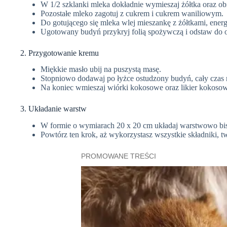
W 1/2 szklanki mleka dokładnie wymieszaj żółtka oraz ob
Pozostałe mleko zagotuj z cukrem i cukrem waniliowym.
Do gotującego się mleka wlej mieszankę z żółtkami, energ
Ugotowany budyń przykryj folią spożywczą i odstaw do o
2. Przygotowanie kremu
Miękkie masło ubij na puszystą masę.
Stopniowo dodawaj po łyżce ostudzony budyń, cały czas 
Na koniec wmieszaj wiórki kokosowe oraz likier kokoso
3. Układanie warstw
W formie o wymiarach 20 x 20 cm układaj warstwowo bi
Powtórz ten krok, aż wykorzystasz wszystkie składniki, t