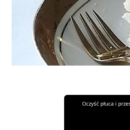
Oczyść płuca i przes