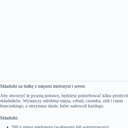
Składniki na bułkę z mięsem mielonym i serem
Aby stworzyć tę pyszną potrawę, będziesz potrzebować kilku prostych
składników. Wystarczy odrobina mięsa, cebuli, czosnku, ziół i ciasta
francuskiego, a otrzymasz danie, które zadowoli każdego.
Składniki:
500 g mięsa mielonego (wołowego lub wieprzowego)