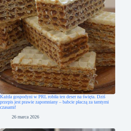
Każda gospodyni w PRL robiła ten deser na święta. Dziś
przepis jest prawie zapomniany – babcie płaczą za tamtymi
czasami!
26 marca 2026