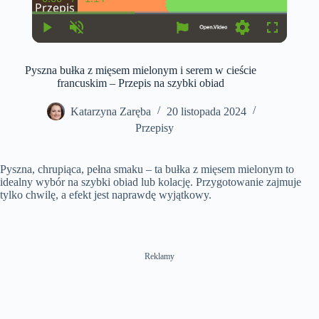
C
D
Przepis
u
u
r
r
r
a
P
U
S
F
e
t
l
n
e
u
n
i
a
m
t
l
t
o
Pyszna bułka z mięsem mielonym i serem w cieście
y
u
t
l
T
n
t
i
s
francuskim – Przepis na szybki obiad
i
e
n
c
m
g
r
e
s
e
Katarzyna Zaręba
20 listopada 2024
e
Przepisy
n
Pyszna, chrupiąca, pełna smaku – ta bułka z mięsem mielonym to
idealny wybór na szybki obiad lub kolację. Przygotowanie zajmuje
tylko chwilę, a efekt jest naprawdę wyjątkowy.
Reklamy