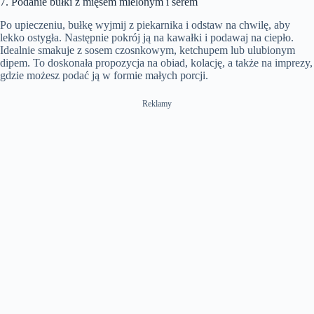
7. Podanie bułki z mięsem mielonym i serem
Po upieczeniu, bułkę wyjmij z piekarnika i odstaw na chwilę, aby
lekko ostygła. Następnie pokrój ją na kawałki i podawaj na ciepło.
Idealnie smakuje z sosem czosnkowym, ketchupem lub ulubionym
dipem. To doskonała propozycja na obiad, kolację, a także na imprezy,
gdzie możesz podać ją w formie małych porcji.
Reklamy