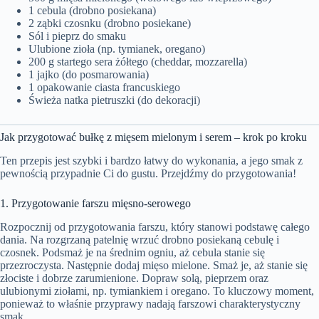
1 cebula (drobno posiekana)
2 ząbki czosnku (drobno posiekane)
Sól i pieprz do smaku
Ulubione zioła (np. tymianek, oregano)
200 g startego sera żółtego (cheddar, mozzarella)
1 jajko (do posmarowania)
1 opakowanie ciasta francuskiego
Świeża natka pietruszki (do dekoracji)
Jak przygotować bułkę z mięsem mielonym i serem – krok po kroku
Ten przepis jest szybki i bardzo łatwy do wykonania, a jego smak z
pewnością przypadnie Ci do gustu. Przejdźmy do przygotowania!
1. Przygotowanie farszu mięsno-serowego
Rozpocznij od przygotowania farszu, który stanowi podstawę całego
dania. Na rozgrzaną patelnię wrzuć drobno posiekaną cebulę i
czosnek. Podsmaż je na średnim ogniu, aż cebula stanie się
przezroczysta. Następnie dodaj mięso mielone. Smaż je, aż stanie się
złociste i dobrze zarumienione. Dopraw solą, pieprzem oraz
ulubionymi ziołami, np. tymiankiem i oregano. To kluczowy moment,
ponieważ to właśnie przyprawy nadają farszowi charakterystyczny
smak.