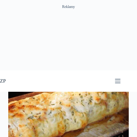
Reklamy
Przejdź
do
ZP
treści