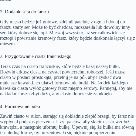
2. Dodanie sera do farszu
Gdy mięso będzie już gotowe, zdejmij patelnię z ognia i dodaj do
farszu starty ser. Może to być cheddar, mozzarella lub dowolny inny
ser, który dobrze się topi. Mieszaj wszystko, aż ser całkowicie się
roztopi i powstanie kremowy farsz, który będzie doskonale łączył się z
mięsem.
3. Przygotowanie ciasta francuskiego
Teraz czas na ciasto francuskie, które będzie bazą naszej bułki.
Rozwiń arkusz ciasta na czystej powierzchni roboczej. Jeśli masz
ciasto w postaci prostokąta, przetnij je na pół, aby uzyskać dwa
mniejsze kawałki, co ułatwi formowanie bułki. Na środek każdego
kawałka ciasta wyłóż gotowy farsz mięsno-serowy. Pamiętaj, aby nie
nakładać farszu zbyt dużo, aby ciasto dobrze się zamknęło.
4. Formowanie bułki
Zawiń ciasto w rulon, starając się dokładnie zlepić brzegi, by farsz nie
wypłynął podczas pieczenia. Użyj palców, aby skleić ciasto wzdłuż
krawędzi, a następnie uformuj bułkę. Upewnij się, że bułka ma równą
i schludną formę, by prezentowała się pięknie po upieczeniu.