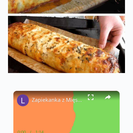
×
Zapiekanka z Mięsem Mielonym - LatwePrzepisy.com
0:00
/
1:14