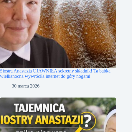
Siostra Anastazja UJAWNIŁA sekretny składnik! Ta babka
wielkanocna wywróciła internet do góry nogami
30 marca 2026