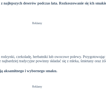
z najlepszych deserów podczas lata. Rozkoszowanie się ich smakie
d
e
Reklamy
o
 rodzynki, czekoladę, herbatniki lub owocowe polewy. Przygotowując
e najbardziej tradycyjne powinny składać się z mleka, śmietany oraz żół
ją aksamitnego i wybornego smaku.
Reklamy