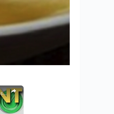
×
Jak włączyć ASYSTENTA GOOGLE w 2023? Pełna konfiguracja Google Assistant na telefonie i tablecie