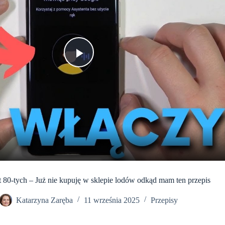
P
l
a
y
t 80-tych – Już nie kupuję w sklepie lodów odkąd mam ten przepis
V
Katarzyna Zaręba
11 września 2025
Przepisy
i