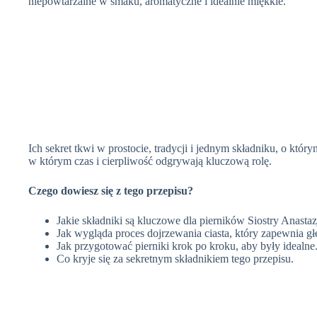
niepowtarzalne w smaku, aromatyczne i idealnie miękkie.
Ich sekret tkwi w prostocie, tradycji i jednym składniku, o któr
w którym czas i cierpliwość odgrywają kluczową rolę.
Czego dowiesz się z tego przepisu?
Jakie składniki są kluczowe dla pierników Siostry Anastazj
Jak wygląda proces dojrzewania ciasta, który zapewnia g
Jak przygotować pierniki krok po kroku, aby były idealne
Co kryje się za sekretnym składnikiem tego przepisu.