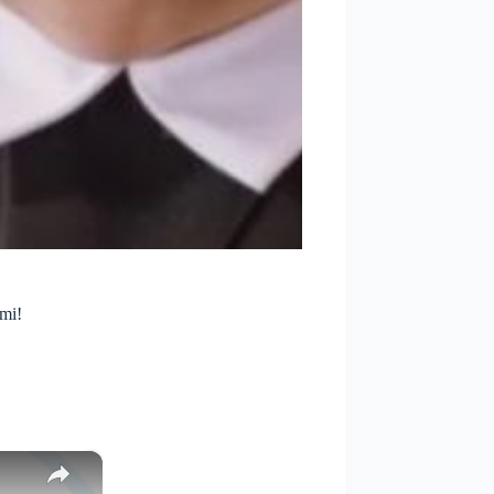
ymi!
×