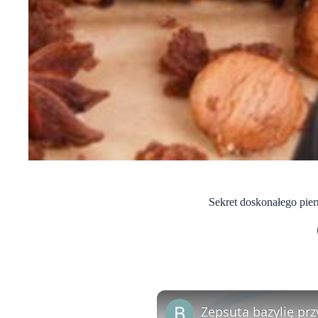
Sekret doskonałego pier
Zepsutą bazylię prz