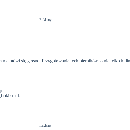
i
Reklamy
d
e
ym nie mówi się głośno. Przygotowanie tych pierników to nie tylko kuli
o
i.
łęboki smak.
.
Reklamy