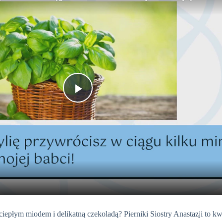
P
l
a
y
płym miodem i delikatną czekoladą? Pierniki Siostry Anastazji to kw
V