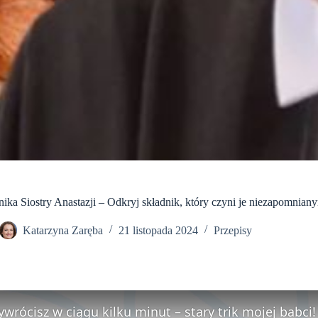
nika Siostry Anastazji – Odkryj składnik, który czyni je niezapomnian
Katarzyna Zaręba
21 listopada 2024
Przepisy
ywrócisz w ciągu kilku minut – stary trik mojej babci!