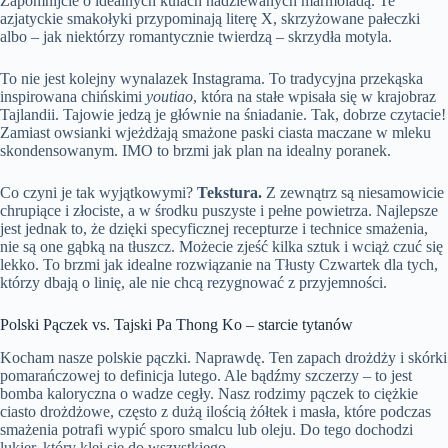
Zapomnijcie o idealnych kulach nadziewanych marmoladą. Te
azjatyckie smakołyki przypominają literę X, skrzyżowane pałeczki
albo – jak niektórzy romantycznie twierdzą – skrzydła motyla.
To nie jest kolejny wynalazek Instagrama. To tradycyjna przekąska
inspirowana chińskimi
youtiao
, która na stałe wpisała się w krajobraz
Tajlandii. Tajowie jedzą je głównie na śniadanie. Tak, dobrze czytacie!
Zamiast owsianki wjeżdżają smażone paski ciasta maczane w mleku
skondensowanym. IMO to brzmi jak plan na idealny poranek.
Co czyni je tak wyjątkowymi?
Tekstura.
Z zewnątrz są niesamowicie
chrupiące i złociste, a w środku puszyste i pełne powietrza. Najlepsze
jest jednak to, że dzięki specyficznej recepturze i technice smażenia,
nie są one gąbką na tłuszcz. Możecie zjeść kilka sztuk i wciąż czuć się
lekko. To brzmi jak idealne rozwiązanie na Tłusty Czwartek dla tych,
którzy dbają o linię, ale nie chcą rezygnować z przyjemności.
Polski Pączek vs. Tajski Pa Thong Ko – starcie tytanów
Kocham nasze polskie pączki. Naprawdę. Ten zapach drożdży i skórki
pomarańczowej to definicja lutego. Ale bądźmy szczerzy – to jest
bomba kaloryczna o wadze cegły. Nasz rodzimy pączek to ciężkie
ciasto drożdżowe, często z dużą ilością żółtek i masła, które podczas
smażenia potrafi wypić sporo smalcu lub oleju. Do tego dochodzi
lukier, który klei się do wszystkiego.