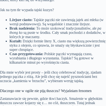
Jak na tym tle wypada tajski kuzyn?
Lżejsze ciasto:
Tajskie pączki nie zawierają jajek ani mleka (w
wersji podstawowej). Są wegańskie i znacznie lżejsze.
Brak nadzienia:
To może szokować tradycjonalistów, ale
pa
thong ko
są puste w środku. Cały smak pochodzi z dodatków, w
których je maczamy.
Kształt:
Dzięki formie litery X, ciasto ma większą powierzchnię
styku z olejem, co sprawia, że smaży się błyskawicznie i jest
super chrupiące.
Czas przygotowania:
Polskie pączki wymagają czasu,
wyrabiania i długiego wyrastania. Tajskie? Są gotowe w
kilkanaście minut po wyrośnięciu ciasta.
Dla mnie wybór jest prosty – jeśli chcę celebrować tradycję, zjadam
jednego pączka z różą. Ale jeśli chcę się najeść pysznościami bez
uczucia „kamienia w brzuchu”, wybieram wersję tajską.
Dlaczego one w ogóle nie piją tłuszczu? Wyjaśniam fenomen
Zastanawiacie się pewnie, gdzie tkwi haczyk. Smażenie w głębokim
tłuszczu zawsze kojarzy się z… no cóż, tłuszczem. Tutaj jednak