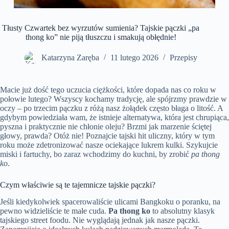
Tłusty Czwartek bez wyrzutów sumienia? Tajskie pączki „pa
thong ko” nie piją tłuszczu i smakują obłędnie!
Katarzyna Zaręba
11 lutego 2026
Przepisy
Macie już dość tego uczucia ciężkości, które dopada nas co roku w
połowie lutego? Wszyscy kochamy tradycję, ale spójrzmy prawdzie w
oczy – po trzecim pączku z różą nasz żołądek często błaga o litość. A
gdybym powiedziała wam, że istnieje alternatywa, która jest chrupiąca,
pyszna i praktycznie nie chłonie oleju? Brzmi jak marzenie ściętej
głowy, prawda? Otóż nie! Poznajcie tajski hit uliczny, który w tym
roku może zdetronizować nasze ociekające lukrem kulki. Szykujcie
miski i fartuchy, bo zaraz wchodzimy do kuchni, by zrobić
pa thong
ko
.
Czym właściwie są te tajemnicze tajskie pączki?
Jeśli kiedykolwiek spacerowaliście ulicami Bangkoku o poranku, na
pewno widzieliście te małe cuda.
Pa thong ko
to absolutny klasyk
tajskiego street foodu. Nie wyglądają jednak jak nasze pączki.