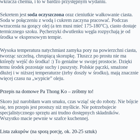
wkracza chemia, i to w bardzo przystępnym wydaniu.
Sekretem jest
soda oczyszczona
oraz cieniutkie wałkowanie ciasta.
Soda w połączeniu z wodą i cukrem zaczyna pracować. Podczas
wrzucenia na gorący olej (a ten musi mieć 175-180°C), ciasto dostaje
termicznego szoku. Pęcherzyki dwutlenku węgla rozpychają je od
środka w ekspresowym tempie.
Wysoka temperatura natychmiast zamyka pory na powierzchni ciasta,
tworząc szczelną, chrupiącą skorupkę. Tłuszcz po prostu nie ma
którędy wejść do środka! :) To genialne w swojej prostocie. Dzięki
temu środek pozostaje suchy i puszysty. Polskie pączki, smażone
dłużej i w niższej temperaturze (żeby doszły w środku), mają znacznie
więcej czasu na „wypicie” oleju.
Przepis na domowe Pa Thong Ko – zróbmy to!
Skoro już narobiłam wam smaku, czas wziąć się do roboty. Nie bójcie
się, ten przepis jest prostszy niż myślicie. Nie potrzebujecie
specjalistycznego sprzętu ani trudno dostępnych składników.
Wszystko macie pewnie w szafce kuchennej.
Lista zakupów (na sporą porcję, ok. 20-25 sztuk)