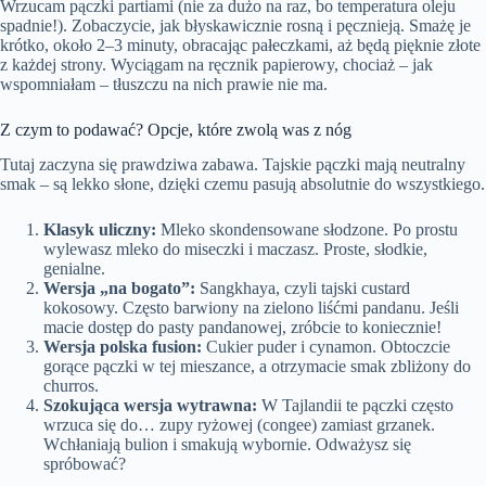
Wrzucam pączki partiami (nie za dużo na raz, bo temperatura oleju
spadnie!). Zobaczycie, jak błyskawicznie rosną i pęcznieją. Smażę je
krótko, około 2–3 minuty, obracając pałeczkami, aż będą pięknie złote
z każdej strony. Wyciągam na ręcznik papierowy, chociaż – jak
wspomniałam – tłuszczu na nich prawie nie ma.
Z czym to podawać? Opcje, które zwolą was z nóg
Tutaj zaczyna się prawdziwa zabawa. Tajskie pączki mają neutralny
smak – są lekko słone, dzięki czemu pasują absolutnie do wszystkiego.
Klasyk uliczny:
Mleko skondensowane słodzone. Po prostu
wylewasz mleko do miseczki i maczasz. Proste, słodkie,
genialne.
Wersja „na bogato”:
Sangkhaya, czyli tajski custard
kokosowy. Często barwiony na zielono liśćmi pandanu. Jeśli
macie dostęp do pasty pandanowej, zróbcie to koniecznie!
Wersja polska fusion:
Cukier puder i cynamon. Obtoczcie
gorące pączki w tej mieszance, a otrzymacie smak zbliżony do
churros.
Szokująca wersja wytrawna:
W Tajlandii te pączki często
wrzuca się do… zupy ryżowej (congee) zamiast grzanek.
Wchłaniają bulion i smakują wybornie. Odważysz się
spróbować?