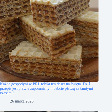
Każda gospodyni w PRL robiła ten deser na święta. Dziś
przepis jest prawie zapomniany – babcie płaczą za tamtymi
czasami!
26 marca 2026