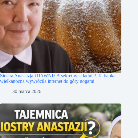
Siostra Anastazja UJAWNIŁA sekretny składnik! Ta babka
wielkanocna wywróciła internet do góry nogami
30 marca 2026