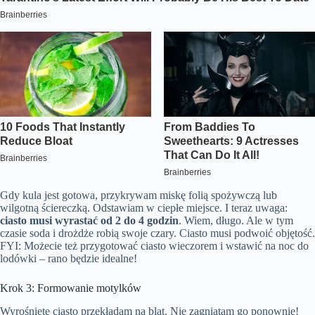
Gdy kula jest gotowa, przykrywam miskę folią spożywczą lub
wilgotną ściereczką. Odstawiam w ciepłe miejsce. I teraz uwaga:
ciasto musi wyrastać od 2 do 4 godzin
. Wiem, długo. Ale w tym
czasie soda i drożdże robią swoje czary. Ciasto musi podwoić objętość.
FYI: Możecie też przygotować ciasto wieczorem i wstawić na noc do
lodówki – rano będzie idealne!
Krok 3: Formowanie motylków
Wyrośnięte ciasto przekładam na blat. Nie zagniatam go ponownie!