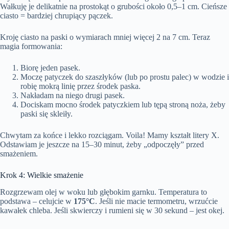
Wałkuję je delikatnie na prostokąt o grubości około 0,5–1 cm. Cieńsze
ciasto = bardziej chrupiący pączek.
Kroję ciasto na paski o wymiarach mniej więcej 2 na 7 cm. Teraz
magia formowania:
Biorę jeden pasek.
Moczę patyczek do szaszłyków (lub po prostu palec) w wodzie i
robię mokrą linię przez środek paska.
Nakładam na niego drugi pasek.
Dociskam mocno środek patyczkiem lub tępą stroną noża, żeby
paski się skleiły.
Chwytam za końce i lekko rozciągam. Voila! Mamy kształt litery X.
Odstawiam je jeszcze na 15–30 minut, żeby „odpoczęły” przed
smażeniem.
Krok 4: Wielkie smażenie
Rozgrzewam olej w woku lub głębokim garnku. Temperatura to
podstawa – celujcie w
175°C
. Jeśli nie macie termometru, wrzućcie
kawałek chleba. Jeśli skwierczy i rumieni się w 30 sekund – jest okej.