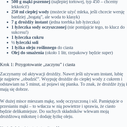
500 g mąki pszennej
(najlepiej tortowej, typ 450 – chcemy
lekkości!)
250 ml ciepłej wody
(możecie użyć mleka, jeśli chcecie wersję
bardziej „bogatą”, ale woda to klasyk)
7 g drożdży instant
(jedna torebka lub łyżeczka)
1 łyżeczka sody oczyszczonej
(nie pomijajcie tego, to klucz do
sukcesu!)
1 łyżeczka cukru
½ łyżeczki soli
1 łyżka oleju roślinnego
do ciasta
Olej do smażenia
(około 1 litr, rzepakowy będzie super)
Krok 1: Przygotowanie „zaczynu” i ciasta
Zaczynamy od aktywacji drożdży. Nawet jeśli używam instant, lubię
je najpierw „obudzić”. Wsypuję drożdże do ciepłej wody z cukrem i
odstawiam na 5 minut, aż pojawi się pianka. To znak, że drożdże żyją i
mają się dobrze.
W dużej misce mieszam mąkę, sodę oczyszczoną i sól. Pamiętajcie o
przesianiu mąki – to wtłacza w nią powietrze i sprawia, że ciasto
będzie delikatniejsze. Do suchych składników wlewam moją
drożdżową miksturę i dodaję łyżkę oleju.