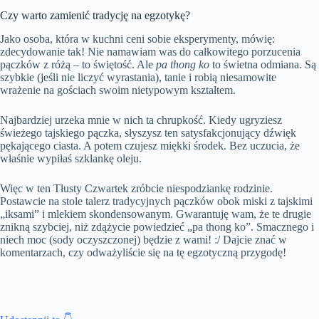
Czy warto zamienić tradycję na egzotykę?
Jako osoba, która w kuchni ceni sobie eksperymenty, mówię:
zdecydowanie tak! Nie namawiam was do całkowitego porzucenia
pączków z różą – to świętość. Ale
pa thong ko
to świetna odmiana. Są
szybkie (jeśli nie liczyć wyrastania), tanie i robią niesamowite
wrażenie na gościach swoim nietypowym kształtem.
Najbardziej urzeka mnie w nich ta chrupkość. Kiedy ugryziesz
świeżego tajskiego pączka, słyszysz ten satysfakcjonujący dźwięk
pękającego ciasta. A potem czujesz miękki środek. Bez uczucia, że
właśnie wypiłaś szklankę oleju.
Więc w ten Tłusty Czwartek zróbcie niespodziankę rodzinie.
Postawcie na stole talerz tradycyjnych pączków obok miski z tajskimi
„iksami” i mlekiem skondensowanym. Gwarantuję wam, że te drugie
znikną szybciej, niż zdążycie powiedzieć „pa thong ko”. Smacznego i
niech moc (sody oczyszczonej) będzie z wami! :/ Dajcie znać w
komentarzach, czy odważyliście się na tę egzotyczną przygodę!