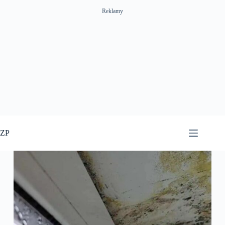
Reklamy
Przejdź
do
ZP
treści