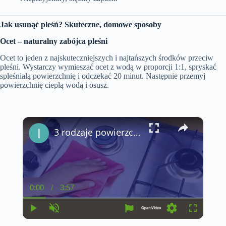
Jak usunąć pleśń? Skuteczne, domowe sposoby
Ocet – naturalny zabójca pleśni
Ocet to jeden z najskuteczniejszych i najtańszych środków przeciw
pleśni. Wystarczy wymieszać ocet z wodą w proporcji 1:1, spryskać
spleśniałą powierzchnię i odczekać 20 minut. Następnie przemyj
powierzchnię ciepłą wodą i osusz.
×
3 rodzaje powierzchni, których nigdy nie należy czyścić ściereczką z mikrofibry
0:00
/
3:57
C
D
u
u
r
r
r
a
P
U
S
F
e
t
l
n
e
u