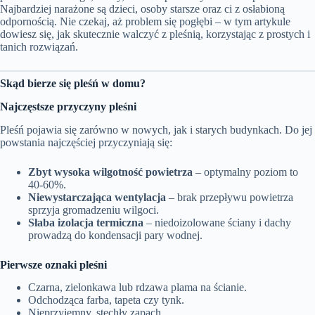
Najbardziej narażone są dzieci, osoby starsze oraz ci z osłabioną
odpornością. Nie czekaj, aż problem się pogłębi – w tym artykule
dowiesz się, jak skutecznie walczyć z pleśnią, korzystając z prostych i
tanich rozwiązań.
Skąd bierze się pleśń w domu?
Najczęstsze przyczyny pleśni
Pleśń pojawia się zarówno w nowych, jak i starych budynkach. Do jej
powstania najczęściej przyczyniają się:
Zbyt wysoka wilgotność powietrza
– optymalny poziom to
40-60%.
Niewystarczająca wentylacja
– brak przepływu powietrza
sprzyja gromadzeniu wilgoci.
Słaba izolacja termiczna
– niedoizolowane ściany i dachy
prowadzą do kondensacji pary wodnej.
Pierwsze oznaki pleśni
Czarna, zielonkawa lub rdzawa plama na ścianie.
Odchodząca farba, tapeta czy tynk.
Nieprzyjemny, stęchły zapach.