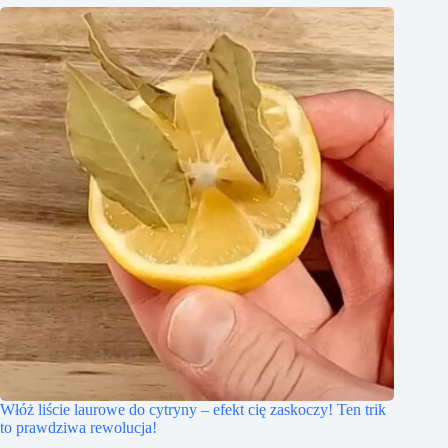
Włóż liście laurowe do cytryny – efekt cię zaskoczy! Ten trik
to prawdziwa rewolucja!