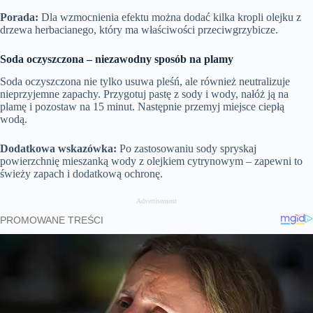
n
i
a
m
t
l
t
o
Porada:
Dla wzmocnienia efektu można dodać kilka kropli olejku z
y
u
t
l
T
n
t
i
s
drzewa herbacianego, który ma właściwości przeciwgrzybicze.
i
e
n
c
m
g
r
e
s
e
Soda oczyszczona – niezawodny sposób na plamy
e
n
Soda oczyszczona nie tylko usuwa pleśń, ale również neutralizuje
nieprzyjemne zapachy. Przygotuj pastę z sody i wody, nałóż ją na
plamę i pozostaw na 15 minut. Następnie przemyj miejsce ciepłą
wodą.
Dodatkowa wskazówka:
Po zastosowaniu sody spryskaj
powierzchnię mieszanką wody z olejkiem cytrynowym – zapewni to
świeży zapach i dodatkową ochronę.
Advertisement