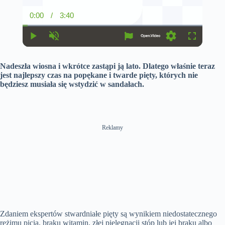
0:00
/
3:40
C
D
u
u
r
r
r
a
P
U
S
F
e
t
l
n
e
u
n
i
a
m
t
l
t
o
Nadeszła wiosna i wkrótce zastąpi ją lato. Dlatego właśnie teraz
y
u
t
l
T
n
t
i
s
jest najlepszy czas na popękane i twarde pięty, których nie
i
e
n
c
będziesz musiała się wstydzić w sandałach.
m
g
r
e
s
e
e
n
Reklamy
Zdaniem ekspertów stwardniałe pięty są wynikiem niedostatecznego
reżimu picia, braku witamin, złej pielęgnacji stóp lub jej braku albo