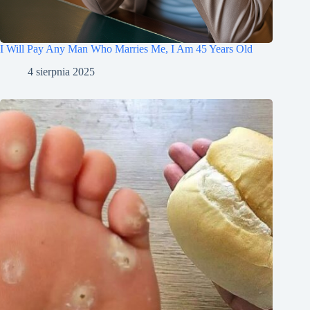
I Will Pay Any Man Who Marries Me, I Am 45 Years Old
4 sierpnia 2025