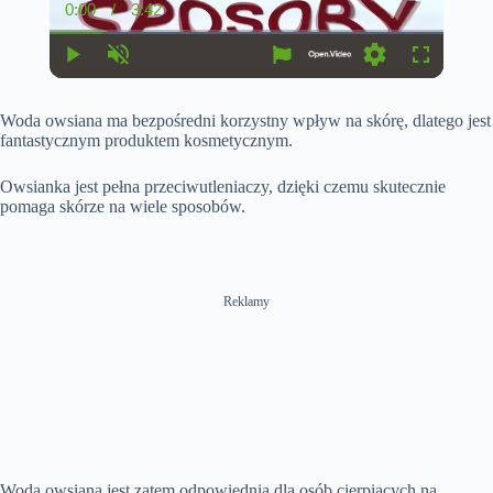
0:00
/
3:42
C
D
u
u
r
r
r
a
P
U
S
F
e
t
l
n
e
u
n
i
a
m
t
l
t
o
Woda owsiana ma bezpośredni korzystny wpływ na skórę, dlatego jest
y
u
t
l
T
n
t
i
s
fantastycznym produktem kosmetycznym.
i
e
n
c
m
g
r
e
s
e
Owsianka jest pełna przeciwutleniaczy, dzięki czemu skutecznie
e
pomaga skórze na wiele sposobów.
n
Reklamy
Woda owsiana jest zatem odpowiednia dla osób cierpiących na