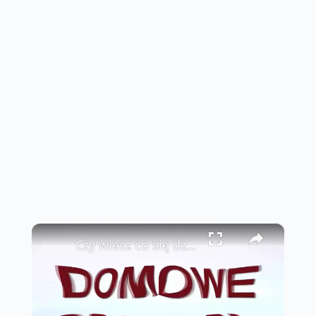
×
Czy wiesz co się dzieje kiedy pijesz wodę z miodem na pusty żołądek?