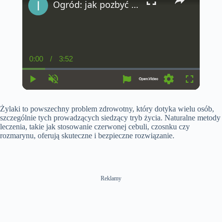
Ogród: jak pozbyć się mszyc?
0:00
/
3:52
C
D
u
u
r
r
r
a
P
U
S
F
e
t
l
n
e
u
n
i
a
m
t
l
t
o
Żylaki to powszechny problem zdrowotny, który dotyka wielu osób,
y
u
t
l
T
n
t
i
s
szczególnie tych prowadzących siedzący tryb życia. Naturalne metody
i
e
n
c
leczenia, takie jak stosowanie czerwonej cebuli, czosnku czy
m
g
r
rozmarynu, oferują skuteczne i bezpieczne rozwiązanie.
e
s
e
e
n
Reklamy