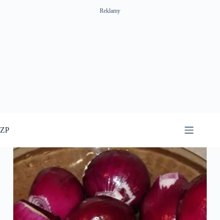
Reklamy
Przejdź
do
ZP
treści