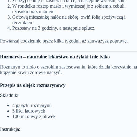
Zetrzyj cebulę i czosnek na tarce, a następnie wyciśnij sok.
W rondelku roztop masło i wymieszaj je z sokiem z cebuli,
czosnku oraz miodem.
Gotową mieszankę nałóż na skórę, owiń folią spożywczą i
ręcznikiem.
Pozostaw na 3 godziny, a następnie spłucz.
Powtarzaj codziennie przez kilka tygodni, aż zauważysz poprawę.
Rozmaryn – naturalne lekarstwo na żylaki i nie tylko
Rozmaryn to zioło o szerokim zastosowaniu, które działa korzystnie na
krążenie krwi i zdrowie naczyń.
Przepis na olejek rozmarynowy
Składniki:
4 gałązki rozmarynu
5 liści laurowych
100 ml oliwy z oliwek
Instrukcja: