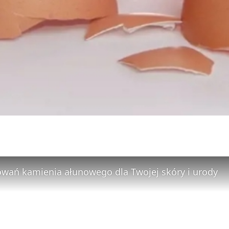
owań kamienia ałunowego dla Twojej skóry i urody