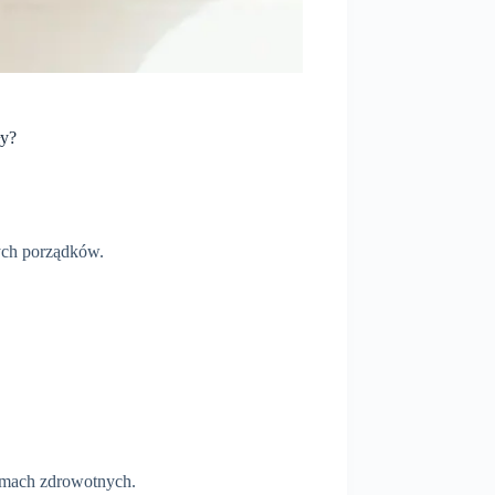
ły?
ych porządków.
emach zdrowotnych.