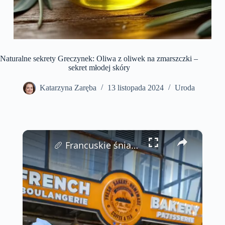
Naturalne sekrety Greczynek: Oliwa z oliwek na zmarszczki –
sekret młodej skóry
Katarzyna Zaręba
13 listopada 2024
Uroda
×
🥖 Francuskie śniadanie z tropikalnym akcentem na Phu Quoc, Wietnam! 🏝️✨