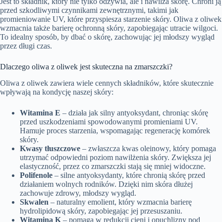
Jest to składnik, który nie tylko odżywia, ale i nawilża skórę. Chroni ją
przed szkodliwymi czynnikami zewnętrznymi, takimi jak
promieniowanie UV, które przyspiesza starzenie skóry. Oliwa z oliwek
wzmacnia także barierę ochronną skóry, zapobiegając utracie wilgoci.
To idealny sposób, by dbać o skórę, zachowując jej młodszy wygląd
przez długi czas.
Dlaczego oliwa z oliwek jest skuteczna na zmarszczki?
Oliwa z oliwek zawiera wiele cennych składników, które skutecznie
wpływają na kondycję naszej skóry:
Witamina E
– działa jak silny antyoksydant, chroniąc skórę
przed uszkodzeniami spowodowanymi promieniami UV.
Hamuje proces starzenia, wspomagając regenerację komórek
skóry.
Kwasy tłuszczowe
– zwłaszcza kwas oleinowy, który pomaga
utrzymać odpowiedni poziom nawilżenia skóry. Zwiększa jej
elastyczność, przez co zmarszczki stają się mniej widoczne.
Polifenole
– silne antyoksydanty, które chronią skórę przed
działaniem wolnych rodników. Dzięki nim skóra dłużej
zachowuje zdrowy, młodszy wygląd.
Skwalen
– naturalny emolient, który wzmacnia barierę
hydrolipidową skóry, zapobiegając jej przesuszaniu.
Witamina K
– pomaga w redukcji cieni i opuchlizny pod