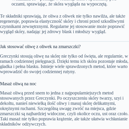
oczami, sprawiając, że skóra wygląda na wypoczętą.
Te składniki sprawiają, że oliwa z oliwek nie tylko nawilża, ale także
regeneruje, poprawia elastyczność skóry i chroni przed szkodliwymi
czynnikami zewnętrznymi. Regularne jej stosowanie może poprawić
wygląd skóry, nadając jej zdrowy blask i młodszy wygląd.
Jak stosować oliwę z oliwek na zmarszczki?
Greczynki stosują oliwę na skórę nie tylko od święta, ale regularnie, w
ramach codziennej pielęgnacji. Dzięki temu ich skóra pozostaje młoda,
gładka i pełna blasku. Istnieje wiele sprawdzonych metod, które warto
wprowadzić do swojej codziennej rutyny.
Masaż oliwą na noc
Masaż oliwą przed snem to jedna z najpopularniejszych metod
stosowanych przez Greczynki. Po oczyszczeniu skóry twarzy, szyi i
dekoltu, nanieś niewielką ilość oliwy i masuj skórę delikatnymi,
okrężnymi ruchami. Szczególną uwagę zwróć na miejsca, gdzie
zmarszczki są najbardziej widoczne, czyli okolice oczu, ust oraz czoło.
Taki masaż nie tylko poprawia krążenie, ale także ułatwia wchłanianie
składników odżywczych.