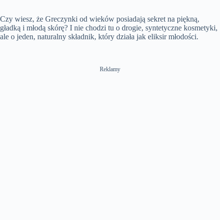
e
t
l
n
e
u
n
i
a
m
t
l
t
o
Czy wiesz, że Greczynki od wieków posiadają sekret na piękną,
y
u
t
l
T
n
t
i
s
gładką i młodą skórę? I nie chodzi tu o drogie, syntetyczne kosmetyki,
i
e
n
c
ale o jeden, naturalny składnik, który działa jak eliksir młodości.
m
g
r
e
s
e
e
n
Reklamy