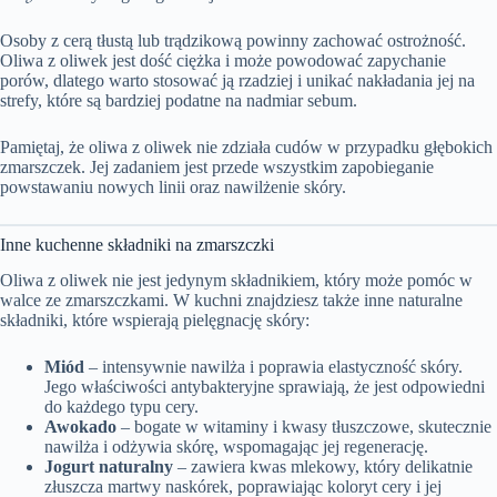
Osoby z cerą tłustą lub trądzikową powinny zachować ostrożność.
Oliwa z oliwek jest dość ciężka i może powodować zapychanie
porów, dlatego warto stosować ją rzadziej i unikać nakładania jej na
strefy, które są bardziej podatne na nadmiar sebum.
Pamiętaj, że oliwa z oliwek nie zdziała cudów w przypadku głębokich
zmarszczek. Jej zadaniem jest przede wszystkim zapobieganie
powstawaniu nowych linii oraz nawilżenie skóry.
Inne kuchenne składniki na zmarszczki
Oliwa z oliwek nie jest jedynym składnikiem, który może pomóc w
walce ze zmarszczkami. W kuchni znajdziesz także inne naturalne
składniki, które wspierają pielęgnację skóry:
Miód
– intensywnie nawilża i poprawia elastyczność skóry.
Jego właściwości antybakteryjne sprawiają, że jest odpowiedni
do każdego typu cery.
Awokado
– bogate w witaminy i kwasy tłuszczowe, skutecznie
nawilża i odżywia skórę, wspomagając jej regenerację.
Jogurt naturalny
– zawiera kwas mlekowy, który delikatnie
złuszcza martwy naskórek, poprawiając koloryt cery i jej