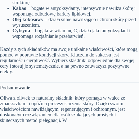
strukturę.
Kakao
– bogate w antyoksydanty, intensywnie nawilża skórę i
wspomaga odbudowę bariery lipidowej.
Olej kokosowy
– działa silnie nawilżająco i chroni skórę przed
wysuszeniem.
Cytryna
– bogata w witaminę C, działa jako antyoksydant i
wspomaga rozjaśnianie przebarwień.
Każdy z tych składników ma swoje unikalne właściwości, które mogą
pomóc w poprawie kondycji skóry. Kluczem do sukcesu jest
regularność i cierpliwość. Wybierz składniki odpowiednie dla swojej
cery i stosuj je systematycznie, a na pewno zauważysz pozytywne
efekty.
Podsumowanie
Oliwa z oliwek to naturalny składnik, który pomaga w walce ze
zmarszczkami i opóźnia procesy starzenia skóry. Dzięki swoim
właściwościom nawilżającym, regenerującym i ochronnym, jest
doskonałym rozwiązaniem dla osób szukających prostych i
skutecznych metod pielęgnacji. W