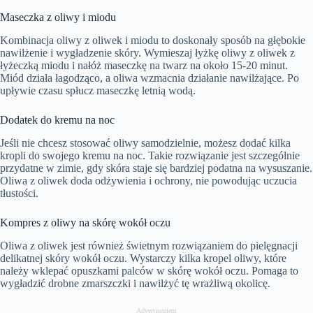
Maseczka z oliwy i miodu
Kombinacja oliwy z oliwek i miodu to doskonały sposób na głębokie
nawilżenie i wygładzenie skóry. Wymieszaj łyżkę oliwy z oliwek z
łyżeczką miodu i nałóż maseczkę na twarz na około 15-20 minut.
Miód działa łagodząco, a oliwa wzmacnia działanie nawilżające. Po
upływie czasu spłucz maseczkę letnią wodą.
Dodatek do kremu na noc
Jeśli nie chcesz stosować oliwy samodzielnie, możesz dodać kilka
kropli do swojego kremu na noc. Takie rozwiązanie jest szczególnie
przydatne w zimie, gdy skóra staje się bardziej podatna na wysuszanie.
Oliwa z oliwek doda odżywienia i ochrony, nie powodując uczucia
tłustości.
Kompres z oliwy na skórę wokół oczu
Oliwa z oliwek jest również świetnym rozwiązaniem do pielęgnacji
delikatnej skóry wokół oczu. Wystarczy kilka kropel oliwy, które
należy wklepać opuszkami palców w skórę wokół oczu. Pomaga to
wygładzić drobne zmarszczki i nawilżyć tę wrażliwą okolicę.
Advertisement