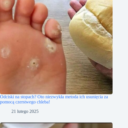
Odciski na stopach? Oto niezwykła metoda ich usunięcia za
pomocą czerstwego chleba!
21 lutego 2025