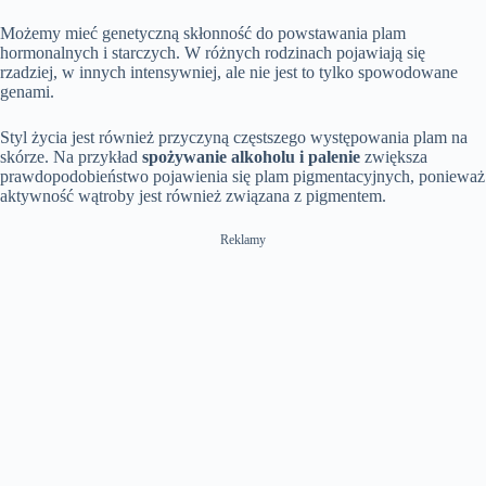
l
n
e
u
n
i
a
m
t
l
t
o
Możemy mieć genetyczną skłonność do powstawania plam
y
u
t
l
T
n
t
i
s
hormonalnych i starczych. W różnych rodzinach pojawiają się
i
e
n
c
rzadziej, w innych intensywniej, ale nie jest to tylko spowodowane
m
g
r
genami.
e
s
e
e
n
Styl życia jest również przyczyną częstszego występowania plam na
skórze. Na przykład
spożywanie alkoholu i palenie
zwiększa
prawdopodobieństwo pojawienia się plam pigmentacyjnych, ponieważ
aktywność wątroby jest również związana z pigmentem.
Reklamy