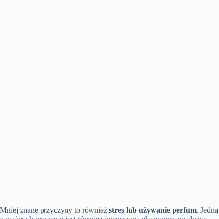
Mniej znane przyczyny to również
stres lub używanie perfum
. Jedną
z ważnych przyczyn jest również intensywna ekspozycja na słońce,