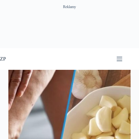
Reklamy
Przejdź
do
ZP
treści