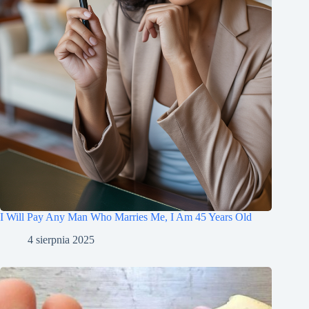
I Will Pay Any Man Who Marries Me, I Am 45 Years Old
4 sierpnia 2025