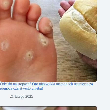
Odciski na stopach? Oto niezwykła metoda ich usunięcia za
pomocą czerstwego chleba!
21 lutego 2025