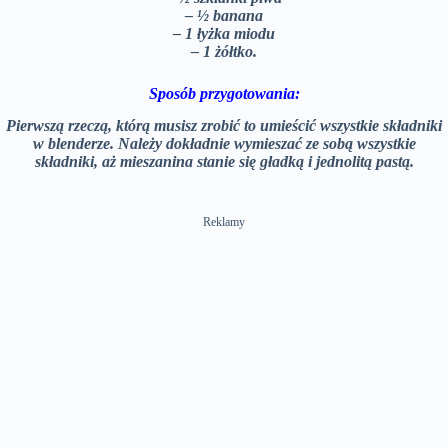
e
– ½ banana
n
– 1 łyżka miodu
– 1 żółtko.
Sposób przygotowania:
Pierwszą rzeczą, którą musisz zrobić to umieścić wszystkie składniki
w blenderze. Należy dokładnie wymieszać ze sobą wszystkie
składniki, aż mieszanina stanie się gładką i jednolitą pastą.
Reklamy