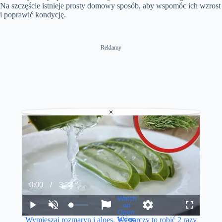
Na szczęście istnieje prosty domowy sposób, aby wspomóc ich wzrost
i poprawić kondycję.
Reklamy
×
0:00
/
3:33
C
D
u
u
Watch
r
r
on
P
U
S
S
F
r
a
Open.
l
n
e
h
u
e
t
Video
Wymieszaj rozmaryn i aloes. Wystarczy to robić 2 razy