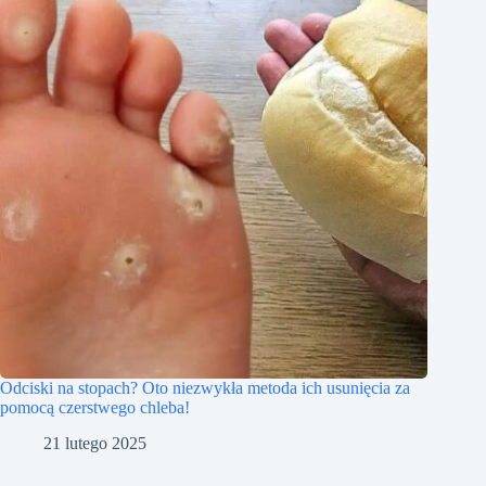
Odciski na stopach? Oto niezwykła metoda ich usunięcia za
pomocą czerstwego chleba!
21 lutego 2025