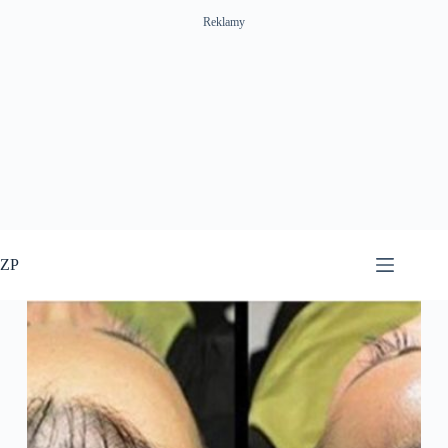
Reklamy
Przejdź
do
ZP
treści