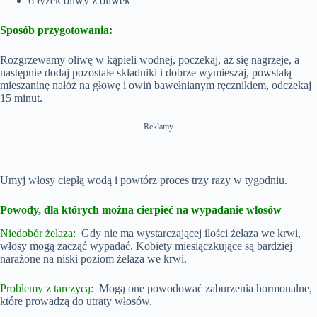
6 łyżek oliwy z oliwek
Sposób przygotowania:
Rozgrzewamy oliwę w kąpieli wodnej, poczekaj, aż się nagrzeje, a
następnie dodaj pozostałe składniki i dobrze wymieszaj, powstałą
mieszaninę nałóż na głowę i owiń bawełnianym ręcznikiem, odczekaj
15 minut.
Reklamy
Umyj włosy ciepłą wodą i powtórz proces trzy razy w tygodniu.
Powody, dla których można cierpieć na wypadanie włosów
Niedobór żelaza:
Gdy nie ma wystarczającej ilości żelaza we krwi,
włosy mogą zacząć wypadać. Kobiety miesiączkujące są bardziej
narażone na niski poziom żelaza we krwi.
Problemy z tarczycą:
Mogą one powodować zaburzenia hormonalne,
które prowadzą do utraty włosów.