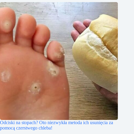
Odciski na stopach? Oto niezwykła metoda ich usunięcia za
pomocą czerstwego chleba!