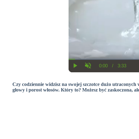
0:00
/
3:33
C
D
P
U
u
u
l
n
r
r
a
m
r
a
Czy codziennie widzisz na swojej szczotce dużo utraconych
y
u
e
t
t
głowy i porost włosów. Który to? Możesz być zaskoczona, ale
n
i
e
t
o
T
n
i
m
e