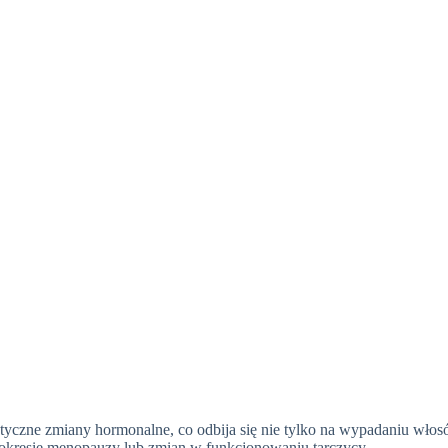
tyczne zmiany hormonalne, co odbija się nie tylko na wypadaniu włosó
 w okresie menopauzy lub zmian w funkcjonowaniu tarczycy.