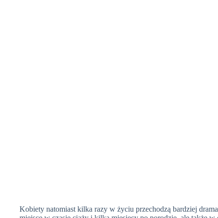
Kobiety natomiast kilka razy w życiu przechodzą bardziej drama
miejsce w czasie ciąży i kilka miesięcy po porodzie, ale także